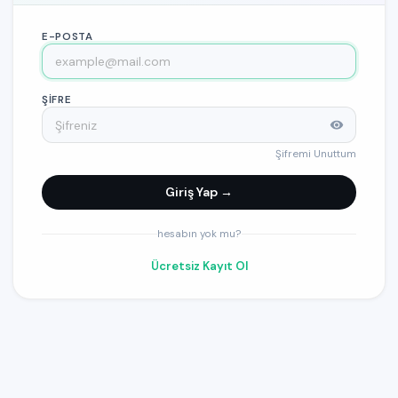
E-POSTA
ŞIFRE
Şifremi Unuttum
Giriş Yap →
hesabın yok mu?
Ücretsiz Kayıt Ol