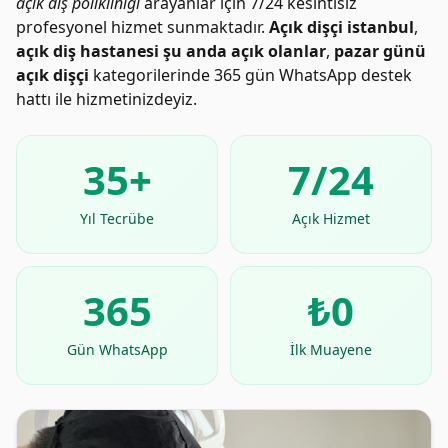
açık diş polikliniği
arayanlar için 7/24 kesintisiz
profesyonel hizmet sunmaktadır.
Açık dişçi istanbul
,
açık diş hastanesi şu anda açık olanlar
,
pazar günü
açık dişçi
kategorilerinde 365 gün WhatsApp destek
hattı ile hizmetinizdeyiz.
35+
7/24
Yıl Tecrübe
Açık Hizmet
365
₺0
Gün WhatsApp
İlk Muayene