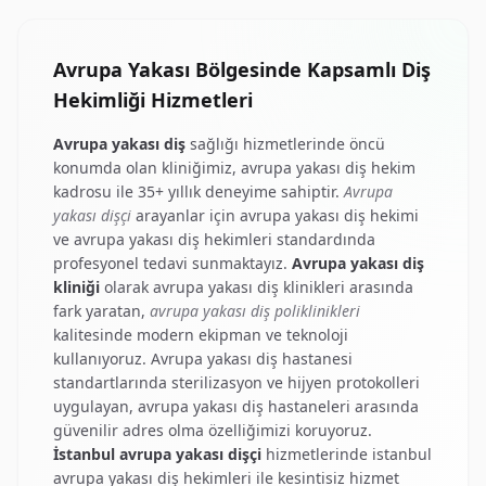
Avrupa Yakası Bölgesinde Kapsamlı Diş
Hekimliği Hizmetleri
Avrupa yakası diş
sağlığı hizmetlerinde öncü
konumda olan kliniğimiz,
avrupa yakası diş hekim
kadrosu ile 35+ yıllık deneyime sahiptir.
Avrupa
yakası dişçi
arayanlar için
avrupa yakası diş hekimi
ve
avrupa yakası diş hekimleri
standardında
profesyonel tedavi sunmaktayız.
Avrupa yakası diş
kliniği
olarak
avrupa yakası diş klinikleri
arasında
fark yaratan,
avrupa yakası diş poliklinikleri
kalitesinde modern ekipman ve teknoloji
kullanıyoruz.
Avrupa yakası diş hastanesi
standartlarında sterilizasyon ve hijyen protokolleri
uygulayan,
avrupa yakası diş hastaneleri
arasında
güvenilir adres olma özelliğimizi koruyoruz.
İstanbul avrupa yakası dişçi
hizmetlerinde
istanbul
avrupa yakası diş hekimleri
ile kesintisiz hizmet