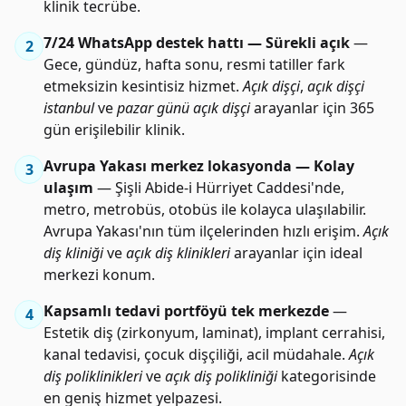
klinik tecrübe.
7/24 WhatsApp destek hattı — Sürekli açık
—
2
Gece, gündüz, hafta sonu, resmi tatiller fark
etmeksizin kesintisiz hizmet.
Açık dişçi
,
açık dişçi
istanbul
ve
pazar günü açık dişçi
arayanlar için 365
gün erişilebilir klinik.
Avrupa Yakası merkez lokasyonda — Kolay
3
ulaşım
— Şişli Abide-i Hürriyet Caddesi'nde,
metro, metrobüs, otobüs ile kolayca ulaşılabilir.
Avrupa Yakası'nın tüm ilçelerinden hızlı erişim.
Açık
diş kliniği
ve
açık diş klinikleri
arayanlar için ideal
merkezi konum.
Kapsamlı tedavi portföyü tek merkezde
—
4
Estetik diş (zirkonyum, laminat), implant cerrahisi,
kanal tedavisi, çocuk dişçiliği, acil müdahale.
Açık
diş poliklinikleri
ve
açık diş polikliniği
kategorisinde
en geniş hizmet yelpazesi.