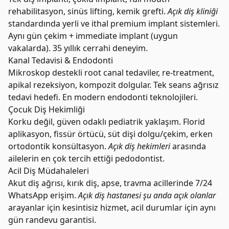
rehabilitasyon, sinüs lifting, kemik grefti.
Açık diş kliniği
standardında yerli ve ithal premium implant sistemleri.
Aynı gün çekim + immediate implant (uygun
vakalarda). 35 yıllık cerrahi deneyim.
Kanal Tedavisi & Endodonti
Mikroskop destekli root canal tedaviler, re-treatment,
apikal rezeksiyon, kompozit dolgular. Tek seans ağrısız
tedavi hedefi. En modern endodonti teknolojileri.
Çocuk Diş Hekimliği
Korku değil, güven odaklı pediatrik yaklaşım. Florid
aplikasyon, fissür örtücü, süt dişi dolgu/çekim, erken
ortodontik konsültasyon.
Açık diş hekimleri
arasında
ailelerin en çok tercih ettiği pedodontist.
Acil Diş Müdahaleleri
Akut diş ağrısı, kırık diş, apse, travma acillerinde 7/24
WhatsApp erişim.
Açık diş hastanesi şu anda açık olanlar
arayanlar için kesintisiz hizmet, acil durumlar için aynı
gün randevu garantisi.