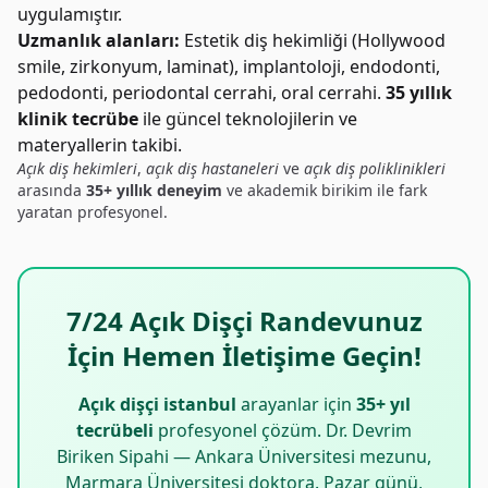
uygulamıştır.
Uzmanlık alanları:
Estetik diş hekimliği (Hollywood
smile, zirkonyum, laminat), implantoloji, endodonti,
pedodonti, periodontal cerrahi, oral cerrahi.
35 yıllık
klinik tecrübe
ile güncel teknolojilerin ve
materyallerin takibi.
Açık diş hekimleri
,
açık diş hastaneleri
ve
açık diş poliklinikleri
arasında
35+ yıllık deneyim
ve akademik birikim ile fark
yaratan profesyonel.
7/24 Açık Dişçi Randevunuz
İçin Hemen İletişime Geçin!
Açık dişçi istanbul
arayanlar için
35+ yıl
tecrübeli
profesyonel çözüm. Dr. Devrim
Biriken Sipahi — Ankara Üniversitesi mezunu,
Marmara Üniversitesi doktora. Pazar günü,