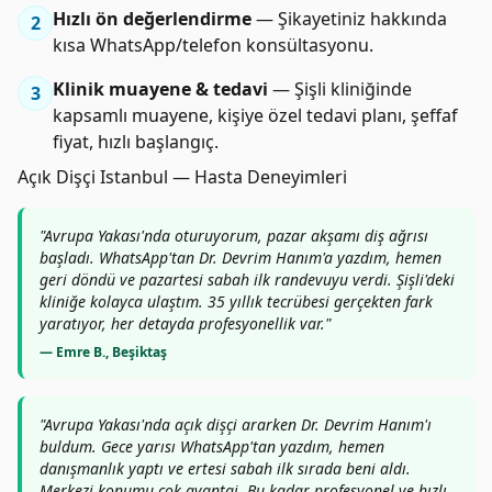
Hızlı ön değerlendirme
— Şikayetiniz hakkında
2
kısa WhatsApp/telefon konsültasyonu.
Klinik muayene & tedavi
— Şişli kliniğinde
3
kapsamlı muayene, kişiye özel tedavi planı, şeffaf
fiyat, hızlı başlangıç.
Açık Dişçi Istanbul — Hasta Deneyimleri
"Avrupa Yakası'nda oturuyorum, pazar akşamı diş ağrısı
başladı. WhatsApp'tan Dr. Devrim Hanım'a yazdım, hemen
geri döndü ve pazartesi sabah ilk randevuyu verdi. Şişli'deki
kliniğe kolayca ulaştım. 35 yıllık tecrübesi gerçekten fark
yaratıyor, her detayda profesyonellik var."
— Emre B., Beşiktaş
"Avrupa Yakası'nda açık dişçi ararken Dr. Devrim Hanım'ı
buldum. Gece yarısı WhatsApp'tan yazdım, hemen
danışmanlık yaptı ve ertesi sabah ilk sırada beni aldı.
Merkezi konumu çok avantaj. Bu kadar profesyonel ve hızlı