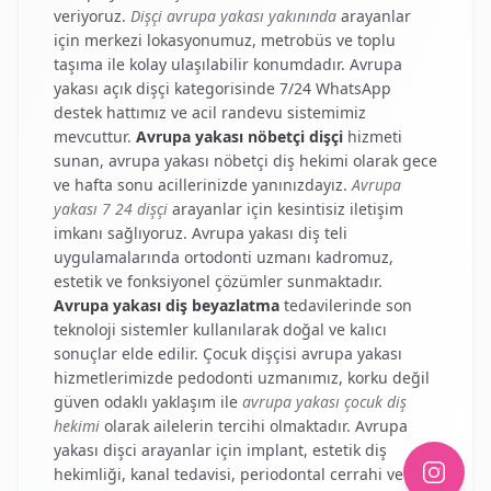
veriyoruz.
Dişçi avrupa yakası yakınında
arayanlar
için merkezi lokasyonumuz, metrobüs ve toplu
taşıma ile kolay ulaşılabilir konumdadır.
Avrupa
yakası açık dişçi
kategorisinde 7/24 WhatsApp
destek hattımız ve acil randevu sistemimiz
mevcuttur.
Avrupa yakası nöbetçi dişçi
hizmeti
sunan,
avrupa yakası nöbetçi diş hekimi
olarak gece
ve hafta sonu acillerinizde yanınızdayız.
Avrupa
yakası 7 24 dişçi
arayanlar için kesintisiz iletişim
imkanı sağlıyoruz.
Avrupa yakası diş teli
uygulamalarında ortodonti uzmanı kadromuz,
estetik ve fonksiyonel çözümler sunmaktadır.
Avrupa yakası diş beyazlatma
tedavilerinde son
teknoloji sistemler kullanılarak doğal ve kalıcı
sonuçlar elde edilir.
Çocuk dişçisi avrupa yakası
hizmetlerimizde pedodonti uzmanımız, korku değil
güven odaklı yaklaşım ile
avrupa yakası çocuk diş
hekimi
olarak ailelerin tercihi olmaktadır.
Avrupa
yakası dişci
arayanlar için implant, estetik diş
hekimliği, kanal tedavisi, periodontal cerrahi ve tüm