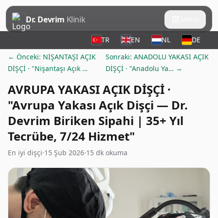
Dr. Devrim
Klinik
Menü
TR
EN
NL
DE
← Önceki: NİŞANTAŞI AÇIK
Sonraki: ANADOLU YAKASI AÇIK
DİŞÇİ · "Nişantaşı Açık …
DİŞÇİ · "Anadolu Ya… →
AVRUPA YAKASI AÇIK DİŞÇİ ·
"Avrupa Yakası Açık Dişçi — Dr.
Devrim Biriken Sipahi | 35+ Yıl
Tecrübe, 7/24 Hizmet"
En iyi dişçi
·
15 Şub 2026
·
15 dk okuma