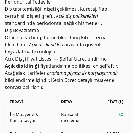
Periodontal Tedaviler
Diş taşı temizliği, dişeti çekilmesi, küretaj, flap
cerrahisi, diş eti grefti.
Açık diş poliklinikleri
standardında periodontal sağlık hizmetleri.
Diş Beyazlatma
Office bleaching, home bleaching kiti, internal
bleaching.
Açık diş klinikleri
arasında güvenli
beyazlatma teknolojisi.
Açık Dişçi Fiyat Listesi — Şeffaf Ücretlendirme
Açık diş kliniği
fiyatlandırma politikası en şeffaftır.
Aşağıdaki tarifeler
ortalama piyasa ile karşılaştırmalı
bilgilendirme içindir. Kesin ücret detaylı muayene
sonrası belirlenir.
TEDAVI
DETAY
FIYAT (₺)
İlk Muayene &
Kapsamlı
₺0
Konsültasyon
inceleme