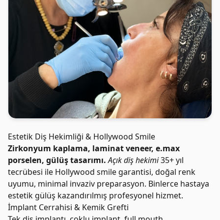
Estetik Diş Hekimliği & Hollywood Smile
Zirkonyum kaplama, laminat veneer, e.max
porselen, gülüş tasarımı.
Açık diş hekimi
35+ yıl
tecrübesi ile Hollywood smile garantisi, doğal renk
uyumu, minimal invaziv preparasyon. Binlerce hastaya
estetik gülüş kazandırılmış profesyonel hizmet.
İmplant Cerrahisi & Kemik Grefti
Tek diş implantı, çoklu implant, full mouth