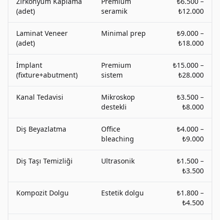
Zirkonyum Kaplama
Premium
₺6.500 –
(adet)
seramik
₺12.000
Laminat Veneer
Minimal prep
₺9.000 –
(adet)
₺18.000
İmplant
Premium
₺15.000 –
(fixture+abutment)
sistem
₺28.000
Kanal Tedavisi
Mikroskop
₺3.500 –
destekli
₺8.000
Diş Beyazlatma
Office
₺4.000 –
bleaching
₺9.000
Diş Taşı Temizliği
Ultrasonik
₺1.500 –
₺3.500
Kompozit Dolgu
Estetik dolgu
₺1.800 –
₺4.500