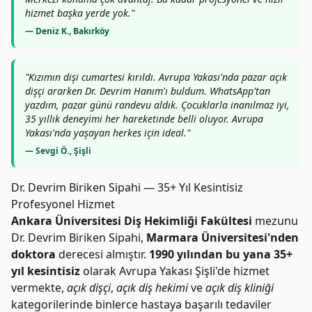
hizmet başka yerde yok."
— Deniz K., Bakırköy
"Kızımın dişi cumartesi kırıldı. Avrupa Yakası'nda pazar açık
dişçi ararken Dr. Devrim Hanım'ı buldum. WhatsApp'tan
yazdım, pazar günü randevu aldık. Çocuklarla inanılmaz iyi,
35 yıllık deneyimi her hareketinde belli oluyor. Avrupa
Yakası'nda yaşayan herkes için ideal."
— Sevgi Ö., Şişli
Dr. Devrim Biriken Sipahi — 35+ Yıl Kesintisiz
Profesyonel Hizmet
Ankara Üniversitesi Diş Hekimliği Fakültesi
mezunu
Dr. Devrim Biriken Sipahi,
Marmara Üniversitesi'nden
doktora
derecesi almıştır.
1990 yılından bu yana 35+
yıl kesintisiz
olarak Avrupa Yakası Şişli'de hizmet
vermekte,
açık dişçi
,
açık diş hekimi
ve
açık diş kliniği
kategorilerinde binlerce hastaya başarılı tedaviler