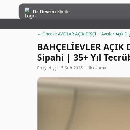
Dr. Devrim
Klinik
← Önceki: AVCILAR AÇIK DİŞÇİ · "Avcılar Açık Di
BAHÇELİEVLER AÇIK Dİ
Sipahi | 35+ Yıl Tecr
En iyi dişçi
·
15 Şub 2026
·
1 dk okuma