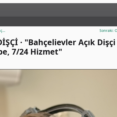
şç…
Sonraki:
ŞÇİ · "Bahçelievler Açık Dişçi
übe, 7/24 Hizmet"