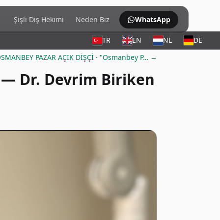
Şişli Diş Hekimi
Neden Biz
WhatsApp
TR
EN
NL
DE
 OSMANBEY PAZAR AÇIK DİŞÇİ · "Osmanbey P… →
 — Dr. Devrim Biriken