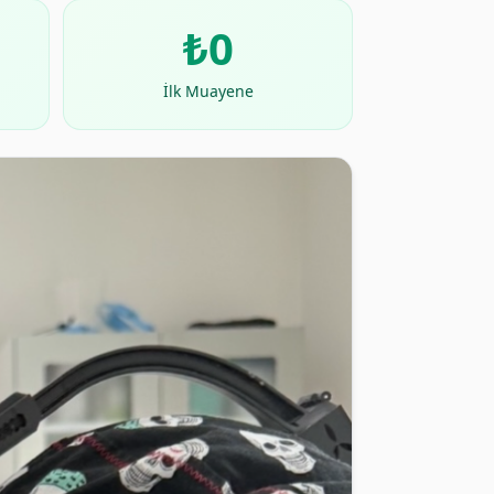
₺0
İlk Muayene