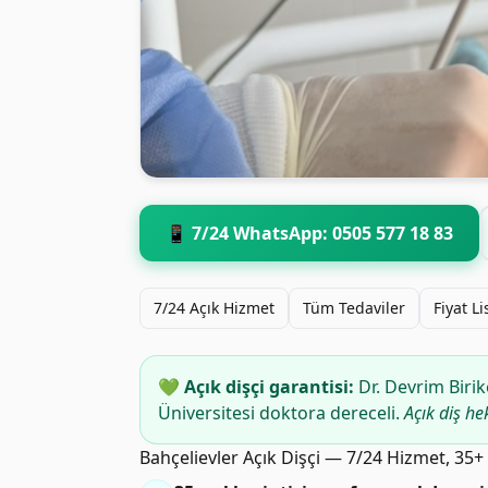
📱 7/24 WhatsApp: 0505 577 18 83
7/24 Açık Hizmet
Tüm Tedaviler
Fiyat Li
💚 Açık dişçi garantisi:
Dr. Devrim Birik
Üniversitesi doktora dereceli.
Açık diş he
Bahçelievler Açık Dişçi — 7/24 Hizmet, 35+