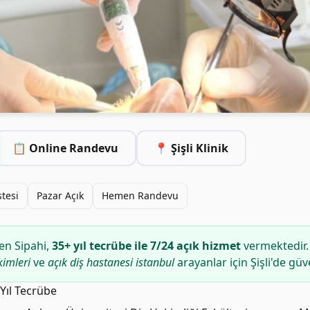
📋 Online Randevu
📍 Şişli Klinik
stesi
Pazar Açık
Hemen Randevu
en Sipahi,
35+ yıl tecrübe ile 7/24 açık hizmet
vermektedir.
kimleri
ve
açık diş hastanesi istanbul
arayanlar için Şişli'de güv
 Yıl Tecrübe