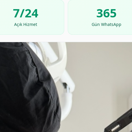
7/24
365
Açık Hizmet
Gün WhatsApp