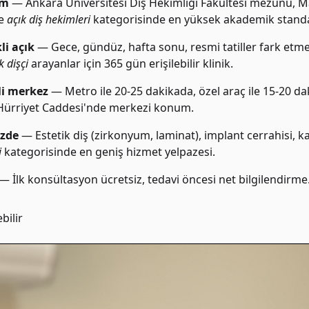
im
— Ankara Üniversitesi Diş Hekimliği Fakültesi mezunu, Ma
e
açık diş hekimleri
kategorisinde en yüksek akademik standar
li açık
— Gece, gündüz, hafta sonu, resmi tatiller fark etme
 dişçi
arayanlar için 365 gün erişilebilir klinik.
li merkez
— Metro ile 20-25 dakikada, özel araç ile 15-20 dak
-i Hürriyet Caddesi'nde merkezi konum.
ezde
— Estetik diş (zirkonyum, laminat), implant cerrahisi, kan
i
kategorisinde en geniş hizmet yelpazesi.
— İlk konsültasyon ücretsiz, tedavi öncesi net bilgilendirme
bilir