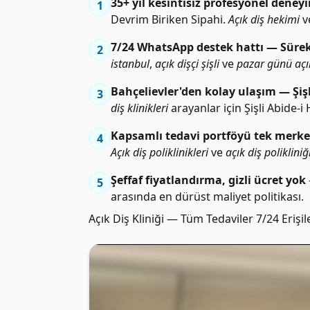
35+ yıl kesintisiz profesyonel deney
1
Devrim Biriken Sipahi.
Açık diş hekimi
v
7/24 WhatsApp destek hattı — Sürek
2
istanbul
,
açık dişçi şişli
ve
pazar günü açık
Bahçelievler'den kolay ulaşım — Şiş
3
diş klinikleri
arayanlar için Şişli Abide
Kapsamlı tedavi portföyü tek merk
4
Açık diş poliklinikleri
ve
açık diş polikliniğ
Şeffaf fiyatlandırma, gizli ücret yok
5
arasında en dürüst maliyet politikası.
Açık Diş Kliniği — Tüm Tedaviler 7/24 Erişile