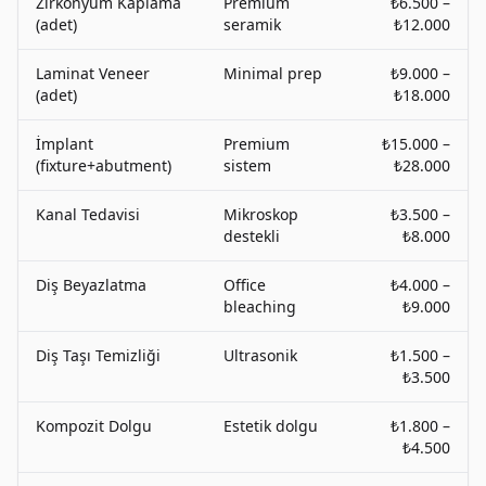
Zirkonyum Kaplama
Premium
₺6.500 –
(adet)
seramik
₺12.000
Laminat Veneer
Minimal prep
₺9.000 –
(adet)
₺18.000
İmplant
Premium
₺15.000 –
(fixture+abutment)
sistem
₺28.000
Kanal Tedavisi
Mikroskop
₺3.500 –
destekli
₺8.000
Diş Beyazlatma
Office
₺4.000 –
bleaching
₺9.000
Diş Taşı Temizliği
Ultrasonik
₺1.500 –
₺3.500
Kompozit Dolgu
Estetik dolgu
₺1.800 –
₺4.500