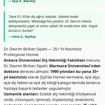
— Ayşe D., Bakırköy
"Gece 01:30'da diş ağrısı başladı. Sabaha kadar
bekleyemedim, WhatsApp'tan yazdım. Dr. Devrim Hanım
danışmanlık yaptı ve ertesi sabah ilk sırada beni aldı. Hayat
kurtarıcı hizmet!"
— Selim A., Yeşilköy
Dr. Devrim Biriken Sipahi — 35+ Yıl Kesintisiz
Profesyonel Hizmet
Ankara Üniversitesi Diş Hekimliği Fakültesi
mezunu
Dr. Devrim Biriken Sipahi,
Marmara Üniversitesi'nden
doktora
derecesi almıştır.
1990 yılından bu yana 35+
yıl kesintisiz
olarak Şişli'de hizmet vermekte,
açık dişçi
,
açık diş hekimi
ve
açık diş kliniği
kategorilerinde binlerce
hastaya başarılı tedaviler uygulamıştır.
Uzmanlık alanları:
Estetik diş hekimliği (Hollywood
smile, zirkonyum, laminat), implantoloji, endodonti,