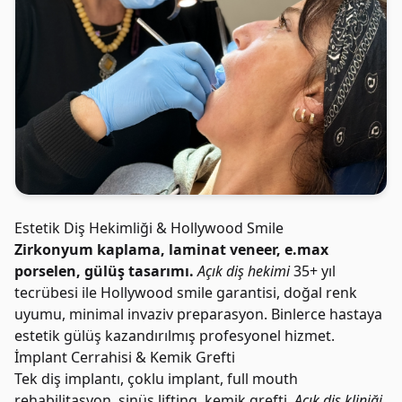
Estetik Diş Hekimliği & Hollywood Smile
Zirkonyum kaplama, laminat veneer, e.max
porselen, gülüş tasarımı.
Açık diş hekimi
35+ yıl
tecrübesi ile Hollywood smile garantisi, doğal renk
uyumu, minimal invaziv preparasyon. Binlerce hastaya
estetik gülüş kazandırılmış profesyonel hizmet.
İmplant Cerrahisi & Kemik Grefti
Tek diş implantı, çoklu implant, full mouth
rehabilitasyon, sinüs lifting, kemik grefti.
Açık diş kliniği