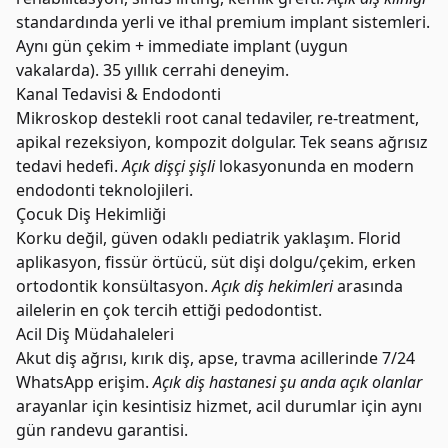
standardında yerli ve ithal premium implant sistemleri.
Aynı gün çekim + immediate implant (uygun
vakalarda). 35 yıllık cerrahi deneyim.
Kanal Tedavisi & Endodonti
Mikroskop destekli root canal tedaviler, re-treatment,
apikal rezeksiyon, kompozit dolgular. Tek seans ağrısız
tedavi hedefi.
Açık dişçi şişli
lokasyonunda en modern
endodonti teknolojileri.
Çocuk Diş Hekimliği
Korku değil, güven odaklı pediatrik yaklaşım. Florid
aplikasyon, fissür örtücü, süt dişi dolgu/çekim, erken
ortodontik konsültasyon.
Açık diş hekimleri
arasında
ailelerin en çok tercih ettiği pedodontist.
Acil Diş Müdahaleleri
Akut diş ağrısı, kırık diş, apse, travma acillerinde 7/24
WhatsApp erişim.
Açık diş hastanesi şu anda açık olanlar
arayanlar için kesintisiz hizmet, acil durumlar için aynı
gün randevu garantisi.