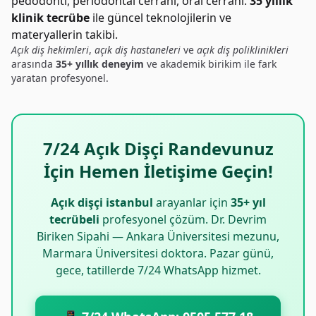
pedodonti, periodontal cerrahi, oral cerrahi.
35 yıllık
klinik tecrübe
ile güncel teknolojilerin ve
materyallerin takibi.
Açık diş hekimleri
,
açık diş hastaneleri
ve
açık diş poliklinikleri
arasında
35+ yıllık deneyim
ve akademik birikim ile fark
yaratan profesyonel.
7/24 Açık Dişçi Randevunuz
İçin Hemen İletişime Geçin!
Açık dişçi istanbul
arayanlar için
35+ yıl
tecrübeli
profesyonel çözüm. Dr. Devrim
Biriken Sipahi — Ankara Üniversitesi mezunu,
Marmara Üniversitesi doktora. Pazar günü,
gece, tatillerde 7/24 WhatsApp hizmet.