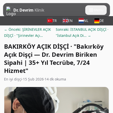
Dr. Devrim
Klinik
Menü
TR
EN
NL
DE
← Önceki: ŞİRİNEVLER AÇIK
Sonraki: İSTANBUL AÇIK DİŞÇİ ·
DİŞÇİ · "Şirinevler Açı…
"İstanbul Açık Di… →
BAKIRKÖY AÇIK DİŞÇİ · "Bakırköy
Açık Dişçi — Dr. Devrim Biriken
Sipahi | 35+ Yıl Tecrübe, 7/24
Hizmet"
En iyi dişçi
·
15 Şub 2026
·
14 dk okuma