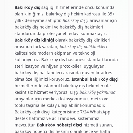
Bakırköy diş
sağlığı hizmetlerinde öncü konumda
olan kliniğimiz,
bakırköy diş hekim
kadrosu ile 35+
yıllık deneyime sahiptir.
Bakırköy dişçi
arayanlar için
bakırköy diş hekimi
ve
bakırköy diş hekimleri
standardında profesyonel tedavi sunmaktayız.
Bakırköy diş kliniği
olarak
bakırköy diş klinikleri
arasında fark yaratan,
bakırköy diş poliklinikleri
kalitesinde modern ekipman ve teknoloji
kullanıyoruz.
Bakırköy diş hastanesi
standartlarında
sterilizasyon ve hijyen protokolleri uygulayan,
bakırköy diş hastaneleri
arasında güvenilir adres
olma özelliğimizi koruyoruz.
İstanbul bakırköy dişçi
hizmetlerinde
istanbul bakırköy diş hekimleri
ile
kesintisiz hizmet veriyoruz.
Dişçi bakırköy yakınında
arayanlar için merkezi lokasyonumuz, metro ve
toplu taşıma ile kolay ulaşılabilir konumdadır.
Bakırköy açık dişçi
kategorisinde 7/24 WhatsApp
destek hattımız ve acil randevu sistemimiz
mevcuttur.
Bakırköy nöbetçi dişçi
hizmeti sunan,
bakırköy nöbetçi diş hekimi
olarak gece ve hafta