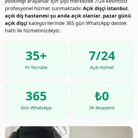
polikliniği
arayanlar için Şişli merkezde 7/24 kesintisiz
profesyonel hizmet sunmaktadır.
Açık dişçi istanbul
,
açık diş hastanesi şu anda açık olanlar
,
pazar günü
açık dişçi
kategorilerinde 365 gün WhatsApp destek
hattı ile hizmetinizdeyiz.
35+
7/24
Yıl Tecrübe
Açık Hizmet
365
₺0
Gün WhatsApp
İlk Muayene