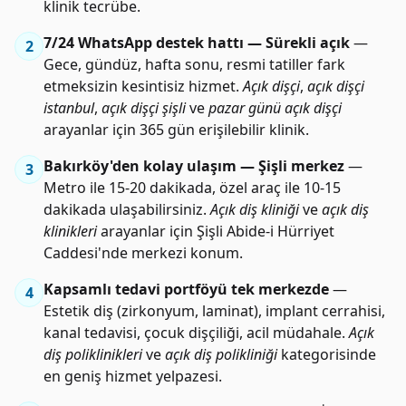
klinik tecrübe.
7/24 WhatsApp destek hattı — Sürekli açık
—
2
Gece, gündüz, hafta sonu, resmi tatiller fark
etmeksizin kesintisiz hizmet.
Açık dişçi
,
açık dişçi
istanbul
,
açık dişçi şişli
ve
pazar günü açık dişçi
arayanlar için 365 gün erişilebilir klinik.
Bakırköy'den kolay ulaşım — Şişli merkez
—
3
Metro ile 15-20 dakikada, özel araç ile 10-15
dakikada ulaşabilirsiniz.
Açık diş kliniği
ve
açık diş
klinikleri
arayanlar için Şişli Abide-i Hürriyet
Caddesi'nde merkezi konum.
Kapsamlı tedavi portföyü tek merkezde
—
4
Estetik diş (zirkonyum, laminat), implant cerrahisi,
kanal tedavisi, çocuk dişçiliği, acil müdahale.
Açık
diş poliklinikleri
ve
açık diş polikliniği
kategorisinde
en geniş hizmet yelpazesi.