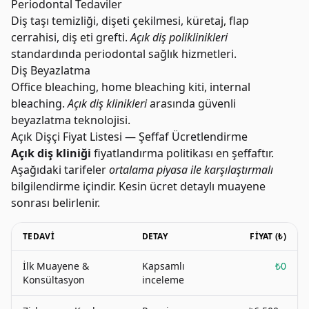
Periodontal Tedaviler
Diş taşı temizliği, dişeti çekilmesi, küretaj, flap
cerrahisi, diş eti grefti.
Açık diş poliklinikleri
standardında periodontal sağlık hizmetleri.
Diş Beyazlatma
Office bleaching, home bleaching kiti, internal
bleaching.
Açık diş klinikleri
arasında güvenli
beyazlatma teknolojisi.
Açık Dişçi Fiyat Listesi — Şeffaf Ücretlendirme
Açık diş kliniği
fiyatlandırma politikası en şeffaftır.
Aşağıdaki tarifeler
ortalama piyasa ile karşılaştırmalı
bilgilendirme içindir. Kesin ücret detaylı muayene
sonrası belirlenir.
TEDAVI
DETAY
FIYAT (₺)
İlk Muayene &
Kapsamlı
₺0
Konsültasyon
inceleme