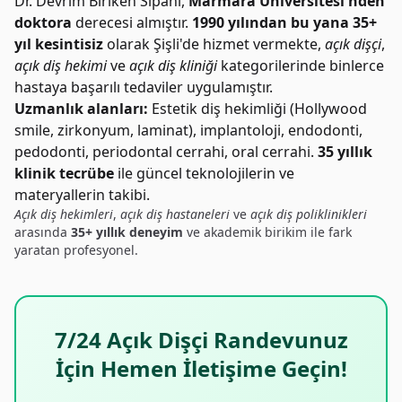
Dr. Devrim Biriken Sipahi,
Marmara Üniversitesi'nden
doktora
derecesi almıştır.
1990 yılından bu yana 35+
yıl kesintisiz
olarak Şişli'de hizmet vermekte,
açık dişçi
,
açık diş hekimi
ve
açık diş kliniği
kategorilerinde binlerce
hastaya başarılı tedaviler uygulamıştır.
Uzmanlık alanları:
Estetik diş hekimliği (Hollywood
smile, zirkonyum, laminat), implantoloji, endodonti,
pedodonti, periodontal cerrahi, oral cerrahi.
35 yıllık
klinik tecrübe
ile güncel teknolojilerin ve
materyallerin takibi.
Açık diş hekimleri
,
açık diş hastaneleri
ve
açık diş poliklinikleri
arasında
35+ yıllık deneyim
ve akademik birikim ile fark
yaratan profesyonel.
7/24 Açık Dişçi Randevunuz
İçin Hemen İletişime Geçin!