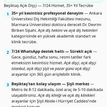
Beşiktaş Açık Dişçi — 7/24 Hizmet, 35+ Yıl Tecrübe
35+ yıl kesintisiz profesyonel deneyim
— Ankara
1
Üniversitesi Diş Hekimliği Fakültesi mezunu,
Marmara Üniversitesi doktora dereceli Dr. Devrim
Biriken Sipahi.
Açık diş hekimi
ve
açık diş hekimleri
kategorisinde en yüksek akademik standart ve
klinik tecrübe.
7/24 WhatsApp destek hattı — Sürekli açık
—
2
Gece, gündüz, hafta sonu, resmi tatiller fark
etmeksizin kesintisiz hizmet.
Açık dişçi
,
açık dişçi
istanbul
,
açık dişçi şişli
ve
pazar günü açık dişçi
arayanlar için 365 gün erişilebilir klinik.
Beşiktaş'tan kolay ulaşım — Şişli merkez
—
3
Metro ile 8-12 dakikada, özel araç ile 5-10 dakikada
ulaşabilirsiniz.
Açık diş kliniği
ve
açık diş klinikleri
arayanlar için Şişli Abide-i Hürriyet Caddesi'nde
merkezi konum.