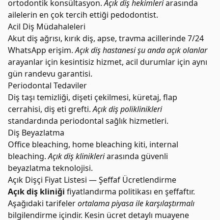
ortodontik konsültasyon.
Açık diş hekimleri
arasında
ailelerin en çok tercih ettiği pedodontist.
Acil Diş Müdahaleleri
Akut diş ağrısı, kırık diş, apse, travma acillerinde 7/24
WhatsApp erişim.
Açık diş hastanesi şu anda açık olanlar
arayanlar için kesintisiz hizmet, acil durumlar için aynı
gün randevu garantisi.
Periodontal Tedaviler
Diş taşı temizliği, dişeti çekilmesi, küretaj, flap
cerrahisi, diş eti grefti.
Açık diş poliklinikleri
standardında periodontal sağlık hizmetleri.
Diş Beyazlatma
Office bleaching, home bleaching kiti, internal
bleaching.
Açık diş klinikleri
arasında güvenli
beyazlatma teknolojisi.
Açık Dişçi Fiyat Listesi — Şeffaf Ücretlendirme
Açık diş kliniği
fiyatlandırma politikası en şeffaftır.
Aşağıdaki tarifeler
ortalama piyasa ile karşılaştırmalı
bilgilendirme içindir. Kesin ücret detaylı muayene