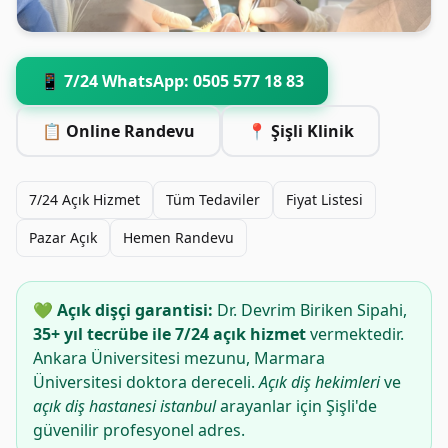
📱 7/24 WhatsApp: 0505 577 18 83
📋 Online Randevu
📍 Şişli Klinik
7/24 Açık Hizmet
Tüm Tedaviler
Fiyat Listesi
Pazar Açık
Hemen Randevu
💚 Açık dişçi garantisi:
Dr. Devrim Biriken Sipahi,
35+ yıl tecrübe ile 7/24 açık hizmet
vermektedir.
Ankara Üniversitesi mezunu, Marmara
Üniversitesi doktora dereceli.
Açık diş hekimleri
ve
açık diş hastanesi istanbul
arayanlar için Şişli'de
güvenilir profesyonel adres.