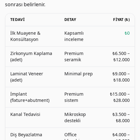
sonrası belirlenir.
TEDAVI
DETAY
FIYAT (₺)
İlk Muayene &
Kapsamlı
₺0
Konsültasyon
inceleme
Zirkonyum Kaplama
Premium
₺6.500 –
(adet)
seramik
₺12.000
Laminat Veneer
Minimal prep
₺9.000 –
(adet)
₺18.000
İmplant
Premium
₺15.000 –
(fixture+abutment)
sistem
₺28.000
Kanal Tedavisi
Mikroskop
₺3.500 –
destekli
₺8.000
Diş Beyazlatma
Office
₺4.000 –