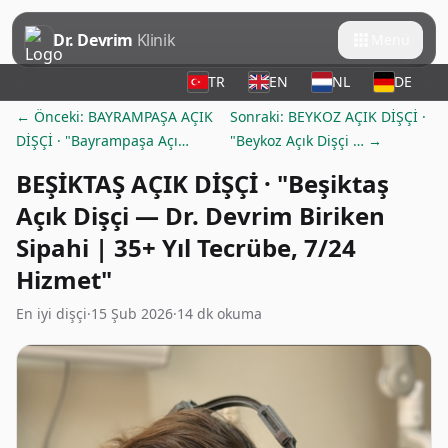
Dr. Devrim
Klinik
Menü
TR
EN
NL
DE
← Önceki: BAYRAMPAŞA AÇIK
Sonraki: BEYKOZ AÇIK DİŞÇİ ·
DİŞÇİ · "Bayrampaşa Açı…
"Beykoz Açık Dişçi … →
BEŞİKTAŞ AÇIK DİŞÇİ · "Beşiktaş
Açık Dişçi — Dr. Devrim Biriken
Sipahi | 35+ Yıl Tecrübe, 7/24
Hizmet"
En iyi dişçi
·
15 Şub 2026
·
14 dk okuma