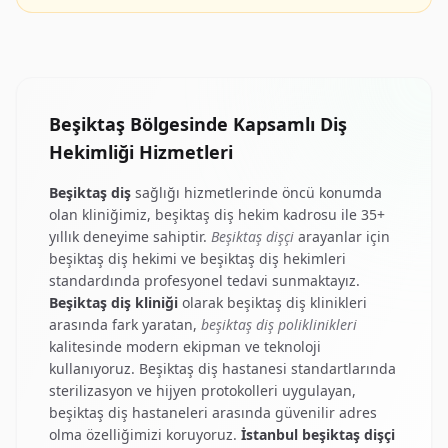
Beşiktaş Bölgesinde Kapsamlı Diş
Hekimliği Hizmetleri
Beşiktaş diş
sağlığı hizmetlerinde öncü konumda
olan kliniğimiz,
beşiktaş diş hekim
kadrosu ile 35+
yıllık deneyime sahiptir.
Beşiktaş dişçi
arayanlar için
beşiktaş diş hekimi
ve
beşiktaş diş hekimleri
standardında profesyonel tedavi sunmaktayız.
Beşiktaş diş kliniği
olarak
beşiktaş diş klinikleri
arasında fark yaratan,
beşiktaş diş poliklinikleri
kalitesinde modern ekipman ve teknoloji
kullanıyoruz.
Beşiktaş diş hastanesi
standartlarında
sterilizasyon ve hijyen protokolleri uygulayan,
beşiktaş diş hastaneleri
arasında güvenilir adres
olma özelliğimizi koruyoruz.
İstanbul beşiktaş dişçi