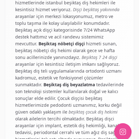
hizmetlerinde
istanbul beşiktaş diş hekimleri
ile
kesintisiz hizmet veriyoruz.
Dişçi beşiktaş yakınında
arayanlar için merkezi lokasyonumuz, metro ve
toplu taşıma ile kolay ulaşılabilir konumdadır.
Beşiktaş açık dişçi
kategorisinde 7/24 WhatsApp
destek hattımız ve acil randevu sistemimiz
mevcuttur.
Beşiktaş nöbetçi dişçi
hizmeti sunan,
beşiktaş nöbetçi diş hekimi
olarak gece ve hafta
sonu acillerinizde yanınızdayız.
Beşiktaş 7 24 dişçi
arayanlar için kesintisiz iletişim imkanı sağlıyoruz.
Beşiktaş diş teli
uygulamalarında ortodonti uzmanı
kadromuz, estetik ve fonksiyonel çözümler
sunmaktadır.
Beşiktaş diş beyazlatma
tedavilerinde
son teknoloji sistemler kullanılarak doğal ve kalıcı
sonuçlar elde edilir.
Çocuk dişçisi beşiktaş
hizmetlerimizde pedodonti uzmanımız, korku değil
güven odaklı yaklaşım ile
beşiktaş çocuk diş hekimi
olarak ailelerin tercihi olmaktadır.
Beşiktaş dişci
arayanlar için implant, estetik diş hekimliği, kanal
tedavisi, periodontal cerrahi ve tüm ağız diş sağlığı