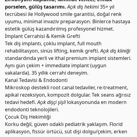
porselen, gülüş tasarımı.
Açık diş hekimi
35+ yıl
tecrübesi ile Hollywood smile garantisi, doğal renk
uyumu, minimal invaziv preparasyon. Binlerce hastaya
estetik gülüş kazandırılmış profesyonel hizmet.
İmplant Cerrahisi & Kemik Grefti
Tek diş implantı, çoklu implant, full mouth
rehabilitasyon, sinüs lifting, kemik grefti.
Açık diş kliniği
standardında yerli ve ithal premium implant sistemleri.
Aynı gün çekim + immediate implant (uygun
vakalarda). 35 yıllık cerrahi deneyim.
Kanal Tedavisi & Endodonti
Mikroskop destekli root canal tedaviler, re-treatment,
apikal rezeksiyon, kompozit dolgular. Tek seans ağrısız
tedavi hedefi.
Açık dişçi şişli
lokasyonunda en modern
endodonti teknolojileri.
Çocuk Diş Hekimliği
Korku değil, güven odaklı pediatrik yaklaşım. Florid
aplikasyon, fissür örtücü, süt dişi dolgu/çekim, erken