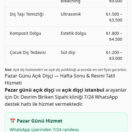
bleaching
₺9.000
Diş Taşı Temizliği
Ultrasonik
₺1.500 –
₺3.500
Kompozit Dolgu
Estetik dolgu
₺1.800 –
₺4.500
Çocuk Diş Tedavisi
Süt dişi
₺1.200 –
₺3.000
Not:
Açık diş hastaneleri
ve
açık diş polikliniği
arasında en net fiyat garantisi.
Pazar Günü Açık Dişçi — Hafta Sonu & Resmi Tatil
Hizmeti
Pazar günü açık dişçi
ve
açık dişçi istanbul
arayanlar
için Dr. Devrim Biriken Sipahi kliniği 7/24 WhatsApp
destek hattı ile hizmet vermektedir.
📅 Pazar Günü Hizmet
WhatsApp üzerinden 7/24 randevu