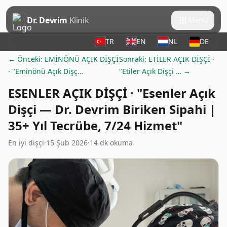
Dr. Devrim
Klinik
Menü
TR
EN
NL
DE
← Önceki: EMİNÖNÜ AÇIK DİŞÇİ
Sonraki: ETİLER AÇIK DİŞÇİ ·
· "Eminönü Açık Dişç…
"Etiler Açık Dişçi … →
ESENLER AÇIK DİŞÇİ · "Esenler Açık
Dişçi — Dr. Devrim Biriken Sipahi |
35+ Yıl Tecrübe, 7/24 Hizmet"
En iyi dişçi
·
15 Şub 2026
·
14 dk okuma