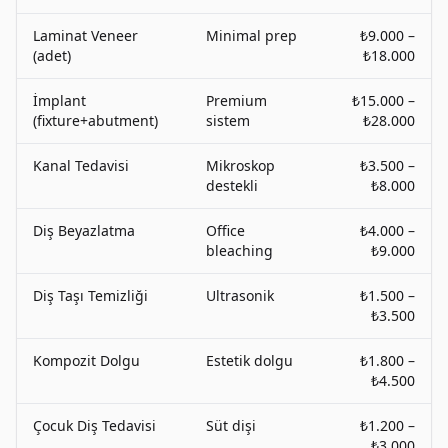
Laminat Veneer
Minimal prep
₺9.000 –
(adet)
₺18.000
İmplant
Premium
₺15.000 –
(fixture+abutment)
sistem
₺28.000
Kanal Tedavisi
Mikroskop
₺3.500 –
destekli
₺8.000
Diş Beyazlatma
Office
₺4.000 –
bleaching
₺9.000
Diş Taşı Temizliği
Ultrasonik
₺1.500 –
₺3.500
Kompozit Dolgu
Estetik dolgu
₺1.800 –
₺4.500
Çocuk Diş Tedavisi
Süt dişi
₺1.200 –
₺3.000