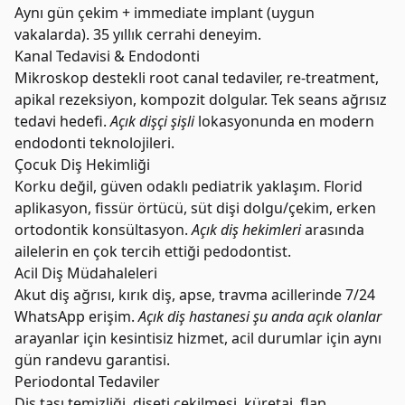
Aynı gün çekim + immediate implant (uygun
vakalarda). 35 yıllık cerrahi deneyim.
Kanal Tedavisi & Endodonti
Mikroskop destekli root canal tedaviler, re-treatment,
apikal rezeksiyon, kompozit dolgular. Tek seans ağrısız
tedavi hedefi.
Açık dişçi şişli
lokasyonunda en modern
endodonti teknolojileri.
Çocuk Diş Hekimliği
Korku değil, güven odaklı pediatrik yaklaşım. Florid
aplikasyon, fissür örtücü, süt dişi dolgu/çekim, erken
ortodontik konsültasyon.
Açık diş hekimleri
arasında
ailelerin en çok tercih ettiği pedodontist.
Acil Diş Müdahaleleri
Akut diş ağrısı, kırık diş, apse, travma acillerinde 7/24
WhatsApp erişim.
Açık diş hastanesi şu anda açık olanlar
arayanlar için kesintisiz hizmet, acil durumlar için aynı
gün randevu garantisi.
Periodontal Tedaviler
Diş taşı temizliği, dişeti çekilmesi, küretaj, flap