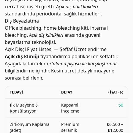
cerrahisi, diş eti grefti.
Açık diş poliklinikleri
standardında periodontal sağlık hizmetleri.
Diş Beyazlatma
Office bleaching, home bleaching kiti, internal
bleaching.
Açık diş klinikleri
arasında güvenli
beyazlatma teknolojisi.
Açık Dişçi Fiyat Listesi — Şeffaf Ücretlendirme
Açık diş kliniği
fiyatlandırma politikası en şeffaftır.
Aşağıdaki tarifeler
ortalama piyasa ile karşılaştırmalı
bilgilendirme içindir. Kesin ücret detaylı muayene
sonrası belirlenir.
TEDAVI
DETAY
FIYAT (₺)
İlk Muayene &
Kapsamlı
₺0
Konsültasyon
inceleme
Zirkonyum Kaplama
Premium
₺6.500 –
(adet)
seramik
₺12.000