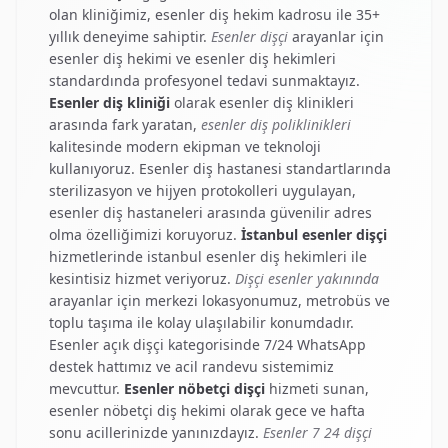
olan kliniğimiz,
esenler diş hekim
kadrosu ile 35+
yıllık deneyime sahiptir.
Esenler dişçi
arayanlar için
esenler diş hekimi
ve
esenler diş hekimleri
standardında profesyonel tedavi sunmaktayız.
Esenler diş kliniği
olarak
esenler diş klinikleri
arasında fark yaratan,
esenler diş poliklinikleri
kalitesinde modern ekipman ve teknoloji
kullanıyoruz.
Esenler diş hastanesi
standartlarında
sterilizasyon ve hijyen protokolleri uygulayan,
esenler diş hastaneleri
arasında güvenilir adres
olma özelliğimizi koruyoruz.
İstanbul esenler dişçi
hizmetlerinde
istanbul esenler diş hekimleri
ile
kesintisiz hizmet veriyoruz.
Dişçi esenler yakınında
arayanlar için merkezi lokasyonumuz, metrobüs ve
toplu taşıma ile kolay ulaşılabilir konumdadır.
Esenler açık dişçi
kategorisinde 7/24 WhatsApp
destek hattımız ve acil randevu sistemimiz
mevcuttur.
Esenler nöbetçi dişçi
hizmeti sunan,
esenler nöbetçi diş hekimi
olarak gece ve hafta
sonu acillerinizde yanınızdayız.
Esenler 7 24 dişçi