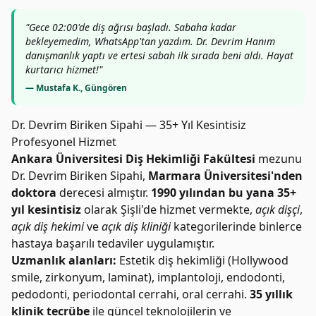
"Gece 02:00'de diş ağrısı başladı. Sabaha kadar
bekleyemedim, WhatsApp'tan yazdım. Dr. Devrim Hanım
danışmanlık yaptı ve ertesi sabah ilk sırada beni aldı. Hayat
kurtarıcı hizmet!"
— Mustafa K., Güngören
Dr. Devrim Biriken Sipahi — 35+ Yıl Kesintisiz
Profesyonel Hizmet
Ankara Üniversitesi Diş Hekimliği Fakültesi
mezunu
Dr. Devrim Biriken Sipahi,
Marmara Üniversitesi'nden
doktora
derecesi almıştır.
1990 yılından bu yana 35+
yıl kesintisiz
olarak Şişli'de hizmet vermekte,
açık dişçi
,
açık diş hekimi
ve
açık diş kliniği
kategorilerinde binlerce
hastaya başarılı tedaviler uygulamıştır.
Uzmanlık alanları:
Estetik diş hekimliği (Hollywood
smile, zirkonyum, laminat), implantoloji, endodonti,
pedodonti, periodontal cerrahi, oral cerrahi.
35 yıllık
klinik tecrübe
ile güncel teknolojilerin ve