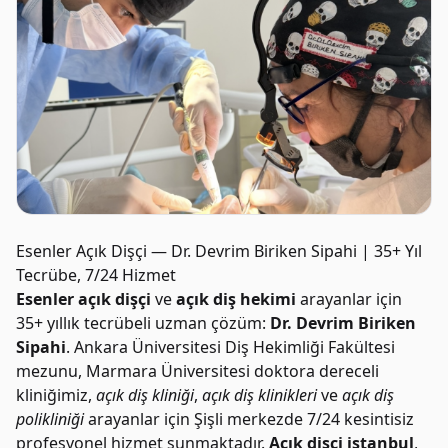
Esenler Açık Dişçi — Dr. Devrim Biriken Sipahi | 35+ Yıl
Tecrübe, 7/24 Hizmet
Esenler açık dişçi
ve
açık diş hekimi
arayanlar için
35+ yıllık tecrübeli uzman çözüm:
Dr. Devrim Biriken
Sipahi
. Ankara Üniversitesi Diş Hekimliği Fakültesi
mezunu, Marmara Üniversitesi doktora dereceli
kliniğimiz,
açık diş kliniği
,
açık diş klinikleri
ve
açık diş
polikliniği
arayanlar için Şişli merkezde 7/24 kesintisiz
profesyonel hizmet sunmaktadır.
Açık dişçi istanbul
,