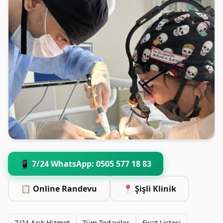
📱 7/24 WhatsApp: 0505 577 18 83
📋 Online Randevu
📍 Şişli Klinik
7/24 Açık Hizmet
Tüm Tedaviler
Fiyat Listesi