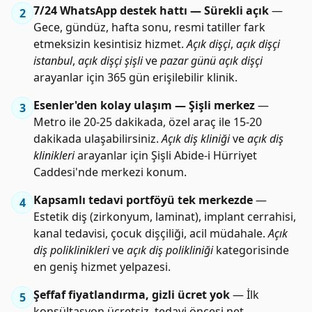
7/24 WhatsApp destek hattı — Sürekli açık
—
2
Gece, gündüz, hafta sonu, resmi tatiller fark
etmeksizin kesintisiz hizmet.
Açık dişçi
,
açık dişçi
istanbul
,
açık dişçi şişli
ve
pazar günü açık dişçi
arayanlar için 365 gün erişilebilir klinik.
Esenler'den kolay ulaşım — Şişli merkez
—
3
Metro ile 20-25 dakikada, özel araç ile 15-20
dakikada ulaşabilirsiniz.
Açık diş kliniği
ve
açık diş
klinikleri
arayanlar için Şişli Abide-i Hürriyet
Caddesi'nde merkezi konum.
Kapsamlı tedavi portföyü tek merkezde
—
4
Estetik diş (zirkonyum, laminat), implant cerrahisi,
kanal tedavisi, çocuk dişçiliği, acil müdahale.
Açık
diş poliklinikleri
ve
açık diş polikliniği
kategorisinde
en geniş hizmet yelpazesi.
Şeffaf fiyatlandırma, gizli ücret yok
— İlk
5
konsültasyon ücretsiz, tedavi öncesi net