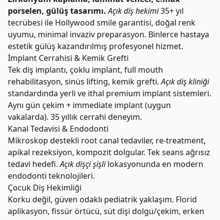
porselen, gülüş tasarımı.
Açık diş hekimi
35+ yıl
tecrübesi ile Hollywood smile garantisi, doğal renk
uyumu, minimal invaziv preparasyon. Binlerce hastaya
estetik gülüş kazandırılmış profesyonel hizmet.
İmplant Cerrahisi & Kemik Grefti
Tek diş implantı, çoklu implant, full mouth
rehabilitasyon, sinüs lifting, kemik grefti.
Açık diş kliniği
standardında yerli ve ithal premium implant sistemleri.
Aynı gün çekim + immediate implant (uygun
vakalarda). 35 yıllık cerrahi deneyim.
Kanal Tedavisi & Endodonti
Mikroskop destekli root canal tedaviler, re-treatment,
apikal rezeksiyon, kompozit dolgular. Tek seans ağrısız
tedavi hedefi.
Açık dişçi şişli
lokasyonunda en modern
endodonti teknolojileri.
Çocuk Diş Hekimliği
Korku değil, güven odaklı pediatrik yaklaşım. Florid
aplikasyon, fissür örtücü, süt dişi dolgu/çekim, erken