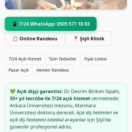
📱 7/24 WhatsApp: 0505 577 18 83
📋 Online Randevu
📍 Şişli Klinik
7/24 Açık Hizmet
Tüm Tedaviler
Fiyat Listesi
Pazar Açık
Hemen Randevu
💚 Açık dişçi garantisi:
Dr. Devrim Biriken Sipahi,
35+ yıl tecrübe ile 7/24 açık hizmet
vermektedir.
Ankara Üniversitesi mezunu, Marmara
Üniversitesi doktora dereceli.
Açık diş hekimleri
ve
açık diş hastanesi istanbul
arayanlar için Şişli'de
güvenilir profesyonel adres.