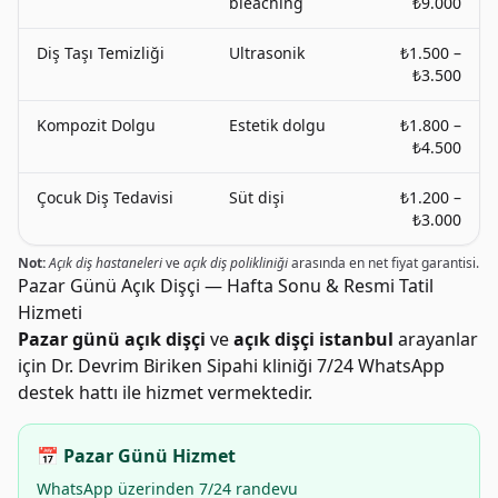
bleaching
₺9.000
Diş Taşı Temizliği
Ultrasonik
₺1.500 –
₺3.500
Kompozit Dolgu
Estetik dolgu
₺1.800 –
₺4.500
Çocuk Diş Tedavisi
Süt dişi
₺1.200 –
₺3.000
Not:
Açık diş hastaneleri
ve
açık diş polikliniği
arasında en net fiyat garantisi.
Pazar Günü Açık Dişçi — Hafta Sonu & Resmi Tatil
Hizmeti
Pazar günü açık dişçi
ve
açık dişçi istanbul
arayanlar
için Dr. Devrim Biriken Sipahi kliniği 7/24 WhatsApp
destek hattı ile hizmet vermektedir.
📅 Pazar Günü Hizmet
WhatsApp üzerinden 7/24 randevu