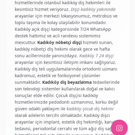
hizmetlerinde
istanbul kadıköy diş hekimleri
ile
kesintisiz hizmet veriyoruz.
Dişçi kadıköy yakınında
arayanlar için merkezi lokasyonumuz, metrobüs ve
toplu taşıma ile kolay ulaşılabilir konumdadır.
Kadıköy açık dişçi
kategorisinde 7/24 WhatsApp
destek hattımız ve acil randevu sistemimiz
mevcuttur.
Kadıköy nöbetçi dişçi
hizmeti sunan,
kadıköy nöbetçi diş hekimi
olarak gece ve hafta
sonu acillerinizde yanınızdayız.
Kadıköy 7 24 dişçi
arayanlar için kesintisiz iletişim imkanı sağlıyoruz.
Kadıköy diş teli
uygulamalarında ortodonti uzmanı
kadromuz, estetik ve fonksiyonel çözümler
sunmaktadır.
Kadıköy diş beyazlatma
tedavilerinde
son teknoloji sistemler kullanılarak doğal ve kalıcı
sonuçlar elde edilir.
Çocuk dişçisi kadıköy
hizmetlerimizde pedodonti uzmanımız, korku değil
güven odaklı yaklaşım ile
kadıköy çocuk diş hekimi
olarak ailelerin tercihi olmaktadır.
Kadıköy dişci
arayanlar için implant, estetik diş hekimliği, kanal
tedavisi, periodontal cerrahi ve tüm ağız diş sağlığı