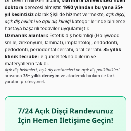
Dr. Devrim Biriken Sipahi,
Marmara Üniversitesi'nden
doktora
derecesi almıştır.
1990 yılından bu yana 35+
yıl kesintisiz
olarak Şişli'de hizmet vermekte,
açık dişçi
,
açık diş hekimi
ve
açık diş kliniği
kategorilerinde binlerce
hastaya başarılı tedaviler uygulamıştır.
Uzmanlık alanları:
Estetik diş hekimliği (Hollywood
smile, zirkonyum, laminat), implantoloji, endodonti,
pedodonti, periodontal cerrahi, oral cerrahi.
35 yıllık
klinik tecrübe
ile güncel teknolojilerin ve
materyallerin takibi.
Açık diş hekimleri
,
açık diş hastaneleri
ve
açık diş poliklinikleri
arasında
35+ yıllık deneyim
ve akademik birikim ile fark
yaratan profesyonel.
7/24 Açık Dişçi Randevunuz
İçin Hemen İletişime Geçin!