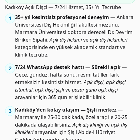
Kadıköy Açık Dişçi — 7/24 Hizmet, 35+ Yıl Tecrübe
35+ yıl kesintisiz profesyonel deneyim
— Ankara
1
Üniversitesi Diş Hekimliği Fakültesi mezunu,
Marmara Üniversitesi doktora dereceli Dr. Devrim
Biriken Sipahi.
Açık diş hekimi
ve
açık diş hekimleri
kategorisinde en yüksek akademik standart ve
klinik tecrübe.
7/24 WhatsApp destek hattı — Sürekli açık
—
2
Gece, gündüz, hafta sonu, resmi tatiller fark
etmeksizin kesintisiz hizmet.
Açık dişçi
,
açık dişçi
istanbul
,
açık dişçi şişli
ve
pazar günü açık dişçi
arayanlar için 365 gün erişilebilir klinik.
Kadıköy'den kolay ulaşım — Şişli merkez
—
3
Marmaray ile 25-30 dakikada, özel araç ile 20-25
dakikada ulaşabilirsiniz.
Açık diş kliniği
ve
açık diş
klinikleri
arayanlar için Şişli Abide-i Hürriyet
Caddesi'nde merkezi konum.