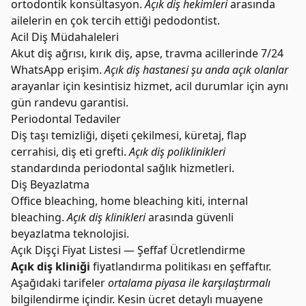
ortodontik konsültasyon.
Açık diş hekimleri
arasında
ailelerin en çok tercih ettiği pedodontist.
Acil Diş Müdahaleleri
Akut diş ağrısı, kırık diş, apse, travma acillerinde 7/24
WhatsApp erişim.
Açık diş hastanesi şu anda açık olanlar
arayanlar için kesintisiz hizmet, acil durumlar için aynı
gün randevu garantisi.
Periodontal Tedaviler
Diş taşı temizliği, dişeti çekilmesi, küretaj, flap
cerrahisi, diş eti grefti.
Açık diş poliklinikleri
standardında periodontal sağlık hizmetleri.
Diş Beyazlatma
Office bleaching, home bleaching kiti, internal
bleaching.
Açık diş klinikleri
arasında güvenli
beyazlatma teknolojisi.
Açık Dişçi Fiyat Listesi — Şeffaf Ücretlendirme
Açık diş kliniği
fiyatlandırma politikası en şeffaftır.
Aşağıdaki tarifeler
ortalama piyasa ile karşılaştırmalı
bilgilendirme içindir. Kesin ücret detaylı muayene