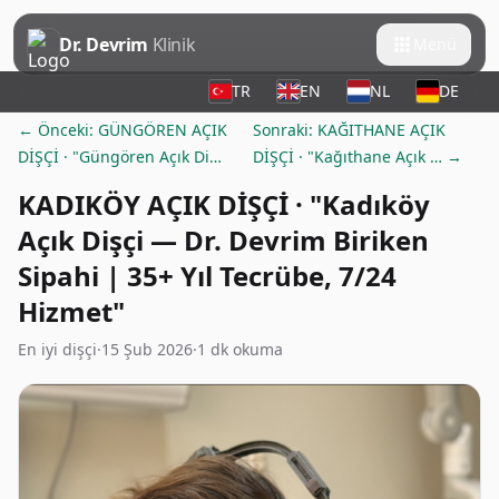
Dr. Devrim
Klinik
Menü
TR
EN
NL
DE
← Önceki: GÜNGÖREN AÇIK
Sonraki: KAĞITHANE AÇIK
DİŞÇİ · "Güngören Açık Di…
DİŞÇİ · "Kağıthane Açık … →
KADIKÖY AÇIK DİŞÇİ · "Kadıköy
Açık Dişçi — Dr. Devrim Biriken
Sipahi | 35+ Yıl Tecrübe, 7/24
Hizmet"
En iyi dişçi
·
15 Şub 2026
·
1 dk okuma