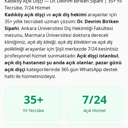
Kadıköy Açık Dişçi — Dr. Devrim Biriken Sipahi | 35+ Yıl
Tecrübe, 7/24 Hizmet
Kadıköy açık dişçi
ve
açık diş hekimi
arayanlar için
35+ yıllık tecrübeli uzman çözüm:
Dr. Devrim Biriken
Sipahi
. Ankara Üniversitesi Diş Hekimliği Fakültesi
mezunu, Marmara Üniversitesi doktora dereceli
kliniğimiz,
açık diş kliniği
,
açık diş klinikleri
ve
açık diş
polikliniği
arayanlar için Şişli merkezde 7/24 kesintisiz
profesyonel hizmet sunmaktadır.
Açık dişçi istanbul
,
açık diş hastanesi şu anda açık olanlar
,
pazar günü
açık dişçi
kategorilerinde 365 gün WhatsApp destek
hattı ile hizmetinizdeyiz.
35+
7/24
Yıl Tecrübe
Açık Hizmet