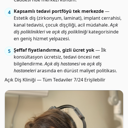
Kapsamlı tedavi portföyü tek merkezde
—
4
Estetik diş (zirkonyum, laminat), implant cerrahisi,
kanal tedavisi, çocuk dişçiliği, acil müdahale.
Açık
diş poliklinikleri
ve
açık diş polikliniği
kategorisinde
en geniş hizmet yelpazesi.
Şeffaf fiyatlandırma, gizli ücret yok
— İlk
5
konsültasyon ücretsiz, tedavi öncesi net
bilgilendirme.
Açık diş hastanesi
ve
açık diş
hastaneleri
arasında en dürüst maliyet politikası.
Açık Diş Kliniği — Tüm Tedaviler 7/24 Erişilebilir