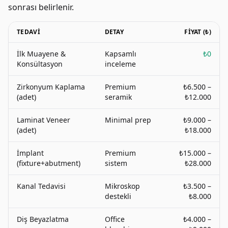
sonrası belirlenir.
TEDAVI
DETAY
FIYAT (₺)
İlk Muayene &
Kapsamlı
₺0
Konsültasyon
inceleme
Zirkonyum Kaplama
Premium
₺6.500 –
(adet)
seramik
₺12.000
Laminat Veneer
Minimal prep
₺9.000 –
(adet)
₺18.000
İmplant
Premium
₺15.000 –
(fixture+abutment)
sistem
₺28.000
Kanal Tedavisi
Mikroskop
₺3.500 –
destekli
₺8.000
Diş Beyazlatma
Office
₺4.000 –