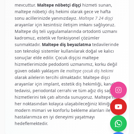
mevcuttur.
Maltepe nöbetçi dişçi
hizmeti sunan,
maltepe nöbetçi diş hekimi
olarak gece ve hafta
sonu acillerinizde yanınızdayız.
Maltepe 7 24 dişçi
arayanlar için kesintisiz iletişim imkanı sağlıyoruz.
Maltepe diş teli
uygulamalarında ortodonti uzmanı
kadromuz, estetik ve fonksiyonel çözümler
sunmaktadır.
Maltepe diş beyazlatma
tedavilerinde
son teknoloji sistemler kullanılarak doğal ve kalıcı
sonuçlar elde edilir.
Çocuk dişçisi maltepe
hizmetlerimizde pedodonti uzmanımız, korku değil
güven odaklı yaklaşım ile
maltepe çocuk diş hekimi
olarak ailelerin tercihi olmaktadır.
Maltepe dişci
arayanlar için implant, estetik diş hekimliği, kanal
tedavisi, periodontal cerrahi ve tüm ağız diş sağlığı
hizmetlerini tek çatı altında sunuyoruz. Maltepe'nin
her noktasından kolayca ulaşabileceğiniz kliniğimiz,
modern mimari ve konforlu bekleme alanları ile
hastalarımıza en iyi deneyimi yaşatmayı
hedeflemektedir.