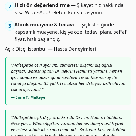
Hızlı ön değerlendirme
— Şikayetiniz hakkında
2
kısa WhatsApp/telefon konsültasyonu.
Klinik muayene & tedavi
— Şişli kliniğinde
3
kapsamlı muayene, kişiye özel tedavi planı, şeffaf
fiyat, hızlı başlangıç.
Açık Dişçi Istanbul — Hasta Deneyimleri
"Maltepe'de oturuyorum, cumartesi akşamı diş ağrısı
başladı. WhatsApp'tan Dr. Devrim Hanım'a yazdım, hemen
geri döndü ve pazar günü randevu verdi. Marmaray ile
rahatça ulaştım. 35 yıllık tecrübesi her detayda belli oluyor,
çok profesyonel."
— Emre T., Maltepe
"Maltepe'de açık dişçi ararken Dr. Devrim Hanım'ı buldum.
Gece yarısı WhatsApp'tan yazdım, hemen danışmanlık yaptı
ve ertesi sabah ilk sırada beni aldı. Bu kadar hızlı ve kaliteli
hizmet başka yerde yok. Marmaray ile ulaşım çok kolay."