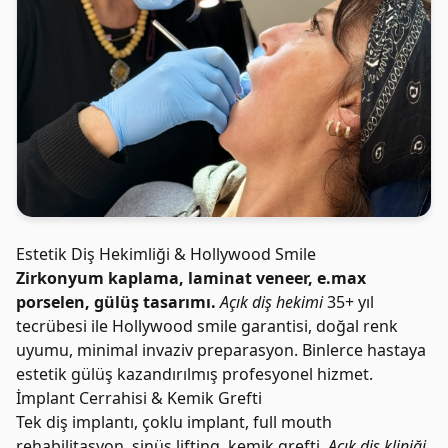
Estetik Diş Hekimliği & Hollywood Smile
Zirkonyum kaplama, laminat veneer, e.max
porselen, gülüş tasarımı.
Açık diş hekimi
35+ yıl
tecrübesi ile Hollywood smile garantisi, doğal renk
uyumu, minimal invaziv preparasyon. Binlerce hastaya
estetik gülüş kazandırılmış profesyonel hizmet.
İmplant Cerrahisi & Kemik Grefti
Tek diş implantı, çoklu implant, full mouth
rehabilitasyon, sinüs lifting, kemik grefti.
Açık diş kliniği