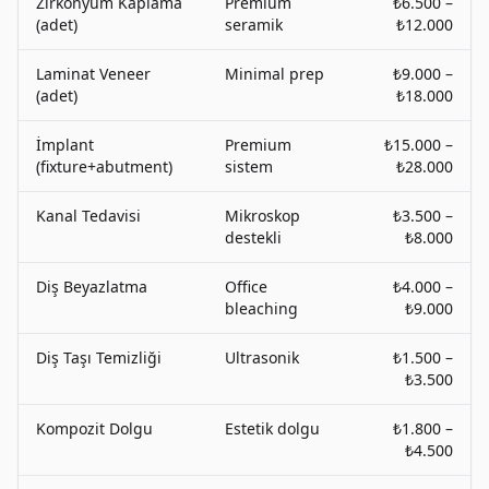
Zirkonyum Kaplama
Premium
₺6.500 –
(adet)
seramik
₺12.000
Laminat Veneer
Minimal prep
₺9.000 –
(adet)
₺18.000
İmplant
Premium
₺15.000 –
(fixture+abutment)
sistem
₺28.000
Kanal Tedavisi
Mikroskop
₺3.500 –
destekli
₺8.000
Diş Beyazlatma
Office
₺4.000 –
bleaching
₺9.000
Diş Taşı Temizliği
Ultrasonik
₺1.500 –
₺3.500
Kompozit Dolgu
Estetik dolgu
₺1.800 –
₺4.500