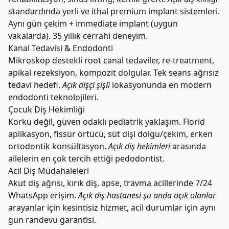
standardında yerli ve ithal premium implant sistemleri.
Aynı gün çekim + immediate implant (uygun
vakalarda). 35 yıllık cerrahi deneyim.
Kanal Tedavisi & Endodonti
Mikroskop destekli root canal tedaviler, re-treatment,
apikal rezeksiyon, kompozit dolgular. Tek seans ağrısız
tedavi hedefi.
Açık dişçi şişli
lokasyonunda en modern
endodonti teknolojileri.
Çocuk Diş Hekimliği
Korku değil, güven odaklı pediatrik yaklaşım. Florid
aplikasyon, fissür örtücü, süt dişi dolgu/çekim, erken
ortodontik konsültasyon.
Açık diş hekimleri
arasında
ailelerin en çok tercih ettiği pedodontist.
Acil Diş Müdahaleleri
Akut diş ağrısı, kırık diş, apse, travma acillerinde 7/24
WhatsApp erişim.
Açık diş hastanesi şu anda açık olanlar
arayanlar için kesintisiz hizmet, acil durumlar için aynı
gün randevu garantisi.