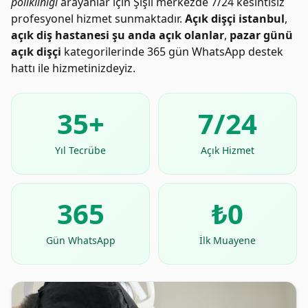
polikliniği
arayanlar için Şişli merkezde 7/24 kesintisiz
profesyonel hizmet sunmaktadır.
Açık dişçi istanbul
,
açık diş hastanesi şu anda açık olanlar
,
pazar günü
açık dişçi
kategorilerinde 365 gün WhatsApp destek
hattı ile hizmetinizdeyiz.
35+
7/24
Yıl Tecrübe
Açık Hizmet
365
₺0
Gün WhatsApp
İlk Muayene