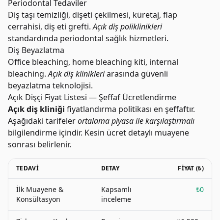
Periodontal Tedaviler
Diş taşı temizliği, dişeti çekilmesi, küretaj, flap
cerrahisi, diş eti grefti.
Açık diş poliklinikleri
standardında periodontal sağlık hizmetleri.
Diş Beyazlatma
Office bleaching, home bleaching kiti, internal
bleaching.
Açık diş klinikleri
arasında güvenli
beyazlatma teknolojisi.
Açık Dişçi Fiyat Listesi — Şeffaf Ücretlendirme
Açık diş kliniği
fiyatlandırma politikası en şeffaftır.
Aşağıdaki tarifeler
ortalama piyasa ile karşılaştırmalı
bilgilendirme içindir. Kesin ücret detaylı muayene
sonrası belirlenir.
TEDAVI
DETAY
FIYAT (₺)
İlk Muayene &
Kapsamlı
₺0
Konsültasyon
inceleme