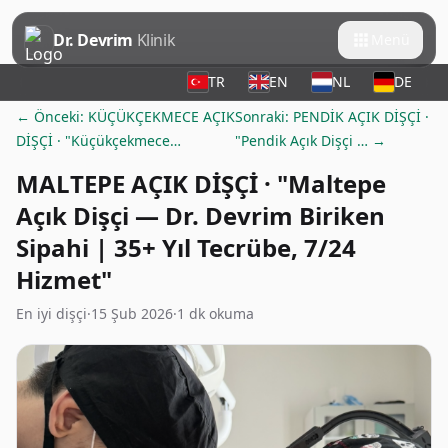
Dr. Devrim
Klinik
Menü
TR
EN
NL
DE
← Önceki: KÜÇÜKÇEKMECE AÇIK
Sonraki: PENDİK AÇIK DİŞÇİ ·
DİŞÇİ · "Küçükçekmece…
"Pendik Açık Dişçi … →
MALTEPE AÇIK DİŞÇİ · "Maltepe
Açık Dişçi — Dr. Devrim Biriken
Sipahi | 35+ Yıl Tecrübe, 7/24
Hizmet"
En iyi dişçi
·
15 Şub 2026
·
1 dk okuma