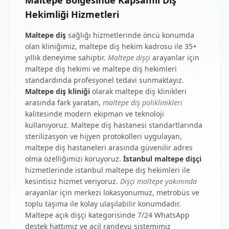
Hekimliği Hizmetleri
Maltepe diş
sağlığı hizmetlerinde öncü konumda
olan kliniğimiz,
maltepe diş hekim
kadrosu ile 35+
yıllık deneyime sahiptir.
Maltepe dişçi
arayanlar için
maltepe diş hekimi
ve
maltepe diş hekimleri
standardında profesyonel tedavi sunmaktayız.
Maltepe diş kliniği
olarak
maltepe diş klinikleri
arasında fark yaratan,
maltepe diş poliklinikleri
kalitesinde modern ekipman ve teknoloji
kullanıyoruz.
Maltepe diş hastanesi
standartlarında
sterilizasyon ve hijyen protokolleri uygulayan,
maltepe diş hastaneleri
arasında güvenilir adres
olma özelliğimizi koruyoruz.
İstanbul maltepe dişçi
hizmetlerinde
istanbul maltepe diş hekimleri
ile
kesintisiz hizmet veriyoruz.
Dişçi maltepe yakınında
arayanlar için merkezi lokasyonumuz, metrobüs ve
toplu taşıma ile kolay ulaşılabilir konumdadır.
Maltepe açık dişçi
kategorisinde 7/24 WhatsApp
destek hattımız ve acil randevu sistemimiz