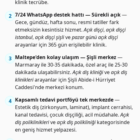
klinik tecrübe.
7/24 WhatsApp destek hattı — Sürekli açık
—
2
Gece, gündüz, hafta sonu, resmi tatiller fark
etmeksizin kesintisiz hizmet.
Açık dişçi
,
açık dişçi
istanbul
,
açık dişçi şişli
ve
pazar günü açık dişçi
arayanlar için 365 gün erişilebilir klinik.
Maltepe'den kolay ulaşım — Şişli merkez
—
3
Marmaray ile 30-35 dakikada, özel araç ile 25-30
dakikada ulaşabilirsiniz.
Açık diş kliniği
ve
açık diş
klinikleri
arayanlar için Şişli Abide-i Hürriyet
Caddesi'nde merkezi konum.
Kapsamlı tedavi portföyü tek merkezde
—
4
Estetik diş (zirkonyum, laminat), implant cerrahisi,
kanal tedavisi, çocuk dişçiliği, acil müdahale.
Açık
diş poliklinikleri
ve
açık diş polikliniği
kategorisinde
en geniş hizmet yelpazesi.