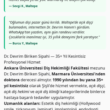
— Sevgi K., Maltepe
"Oğlumun dişi pazar günü kırıldı. Maltepe'de açık dişçi
bulamadım, internetten Dr. Devrim Hanım'ı gördüm.
WhatsApp'tan yazdım, aynı gün randevu verdiler.
Çocuklarla inanılmaz iyi, 35 yıllık deneyimi fark yaratıyor."
— Burcu Y., Maltepe
Dr. Devrim Biriken Sipahi — 35+ Yıl Kesintisiz
Profesyonel Hizmet
Ankara Üniversitesi Diş Hekimliği Fakültesi
mezunu
Dr. Devrim Biriken Sipahi,
Marmara Üniversitesi'nden
doktora
derecesi almıştır.
1990 yılından bu yana 35+
yıl kesintisiz
olarak Şişli'de hizmet vermekte,
açık dişçi
,
açık diş hekimi
ve
açık diş kliniği
kategorilerinde binlerce
hastaya başarılı tedaviler uygulamıştır.
Uzmanlık alanları:
Estetik diş hekimliği (Hollywood
smile, zirkonyum, laminat), implantoloji, endodonti,