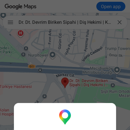
Open app


Dr. Dt. Devrim Biriken Sipahi | Diş Hekimi | Kanal, İmplant ve Estetik Diş Tedavileri | Şişli, Mecidiyeköy