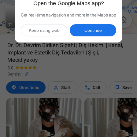
Open the Google Maps app?
Get real-time navigation and more in the Maps app


Keep using web
Continue
Dr. Dt. Devrim Biriken Sipahi | Diş Hekimi | Kanal,
İmplant ve Estetik Diş Tedavileri | Şişli,
Mecidiyeköy
5.0

Dentist
·




Directions
Start
Call
Save