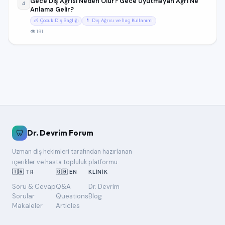
Gece Diş Ağrısı Neden Olur? Gece Uyutmayan Ağrı Ne
4
Anlama Gelir?
👶 Çocuk Diş Sağlığı
💊 Diş Ağrısı ve İlaç Kullanımı
👁 191
🦷
Dr. Devrim Forum
Uzman diş hekimleri tarafından hazırlanan
içerikler ve hasta topluluk platformu.
🇹🇷 TR
🇬🇧 EN
KLINIK
Soru & Cevap
Q&A
Dr. Devrim
Sorular
Questions
Blog
Makaleler
Articles