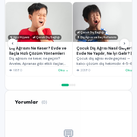
👶 Çocuk Diş Sağlığı
🫧 Ağız Hijyeni
👶 Çocuk Diş Sağlığı
💊 Diş Ağrısı ve İlaç Kullanımı
Diş Ağrısını Ne Keser? Evde ve
Çocuk Diş Ağrısı Nasıl Geçer?
İlaçla Hızlı Çözüm Yöntemleri
Evde Ne Yapılır, Ne İyi Gelir? |
Uzmana ücretsiz sor
Diş ağrısını ne keser, ne geçirir?
Çocuk diş ağrısı evde geçmez —
Arveles, Apranax gibi etkili ilaçlar,
kalıcı çözüm diş hekimidir. 4-5-6
çocuklar …
yaş …
👁 195
❓ 0
Oku →
👁 205
❓ 0
Oku →
Yorumlar
(0)
💬