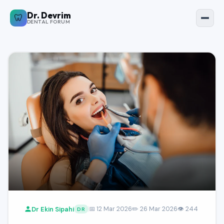
Dr. Devrim
Dr. Devrim Forum
🦷
🦷
DENTAL FORUM
🇹🇷 Türkçe
🇬🇧 English
🏠
Ana Sayfa
💬
Sorular
📚
Makaleler
🏥
Kliniğe Dön
Dr Ekin Sipahi
📅 12 Mar 2026
✏️ 26 Mar 2026
👁 244
DR
Giriş Yap