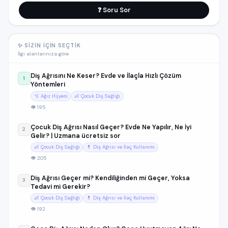
❓ Soru Sor
✨ SIZIN İÇIN SEÇTIK
İlgi alanlarınıza göre
Diş Ağrısını Ne Keser? Evde ve İlaçla Hızlı Çözüm
1
Yöntemleri
🫧 Ağız Hijyeni
👶 Çocuk Diş Sağlığı
👁 195
Çocuk Diş Ağrısı Nasıl Geçer? Evde Ne Yapılır, Ne İyi
2
Gelir? | Uzmana ücretsiz sor
👶 Çocuk Diş Sağlığı
💊 Diş Ağrısı ve İlaç Kullanımı
👁 205
Diş Ağrısı Geçer mi? Kendiliğinden mi Geçer, Yoksa
3
Tedavi mi Gerekir?
👶 Çocuk Diş Sağlığı
💊 Diş Ağrısı ve İlaç Kullanımı
👁 192