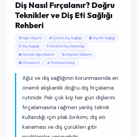
Diş Nasıl Fırçalanır? Doğru
Kayıt Ol (Ücretsiz)
Teknikler ve Diş Eti Sağlığı
Temayı Değiştir
Rehberi
🫧 Ağız Hijyeni
👶 Çocuk Diş Sağlığı
🩸 Diş Eti Sağlığı
🦷 Diş Sağlığı
✨ Estetik Diş Hekimliği
📅 Günlük Ağız Bakımı
🔩 İmplant Bakımı
😁 Ortodonti
🔬 Periodontoloji
Ağız ve diş sağlığının korunmasında en
önemli alışkanlık doğru diş fırçalama
rutinidir. Pek çok kişi her gün dişlerini
fırçalamasına rağmen yanlış teknik
kullandığı için plak birikimi, diş eti
kanaması ve diş çürükleri gibi
problemler yaşayabilir.