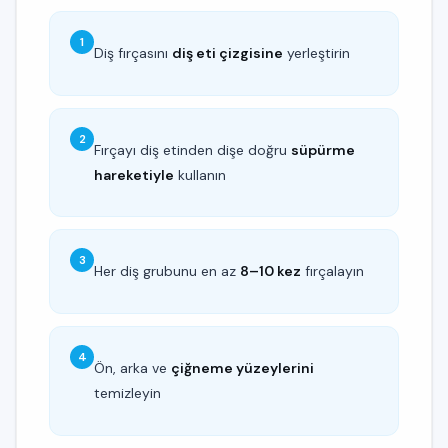
1
Diş fırçasını
diş eti çizgisine
yerleştirin
2
Fırçayı diş etinden dişe doğru
süpürme
hareketiyle
kullanın
3
Her diş grubunu en az
8–10 kez
fırçalayın
4
Ön, arka ve
çiğneme yüzeylerini
temizleyin