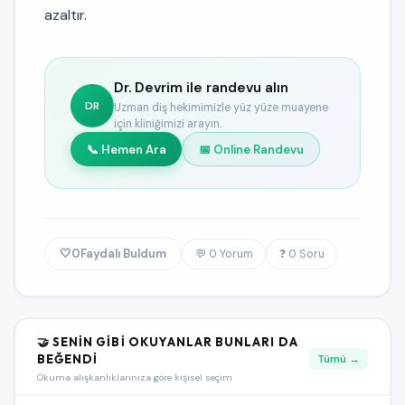
azaltır.
Dr. Devrim ile randevu alın
DR
Uzman diş hekimimizle yüz yüze muayene
için kliniğimizi arayın.
📞 Hemen Ara
📅 Online Randevu
🤍
0
Faydalı Buldum
💬 0 Yorum
❓ 0 Soru
🤝 SENIN GIBI OKUYANLAR BUNLARI DA
BEĞENDI
Tümü →
Okuma alışkanlıklarınıza göre kişisel seçim