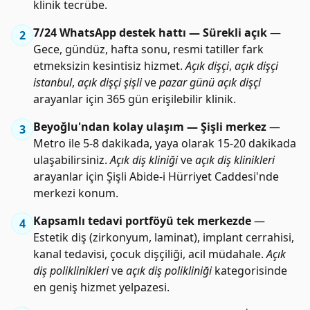
klinik tecrübe.
7/24 WhatsApp destek hattı — Sürekli açık
—
2
Gece, gündüz, hafta sonu, resmi tatiller fark
etmeksizin kesintisiz hizmet.
Açık dişçi
,
açık dişçi
istanbul
,
açık dişçi şişli
ve
pazar günü açık dişçi
arayanlar için 365 gün erişilebilir klinik.
Beyoğlu'ndan kolay ulaşım — Şişli merkez
—
3
Metro ile 5-8 dakikada, yaya olarak 15-20 dakikada
ulaşabilirsiniz.
Açık diş kliniği
ve
açık diş klinikleri
arayanlar için Şişli Abide-i Hürriyet Caddesi'nde
merkezi konum.
Kapsamlı tedavi portföyü tek merkezde
—
4
Estetik diş (zirkonyum, laminat), implant cerrahisi,
kanal tedavisi, çocuk dişçiliği, acil müdahale.
Açık
diş poliklinikleri
ve
açık diş polikliniği
kategorisinde
en geniş hizmet yelpazesi.