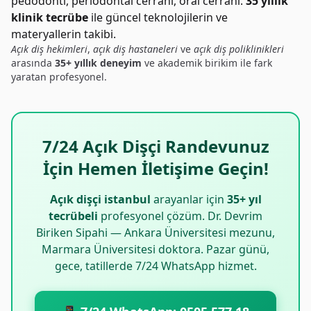
pedodonti, periodontal cerrahi, oral cerrahi.
35 yıllık
klinik tecrübe
ile güncel teknolojilerin ve
materyallerin takibi.
Açık diş hekimleri
,
açık diş hastaneleri
ve
açık diş poliklinikleri
arasında
35+ yıllık deneyim
ve akademik birikim ile fark
yaratan profesyonel.
7/24 Açık Dişçi Randevunuz
İçin Hemen İletişime Geçin!
Açık dişçi istanbul
arayanlar için
35+ yıl
tecrübeli
profesyonel çözüm. Dr. Devrim
Biriken Sipahi — Ankara Üniversitesi mezunu,
Marmara Üniversitesi doktora. Pazar günü,
gece, tatillerde 7/24 WhatsApp hizmet.