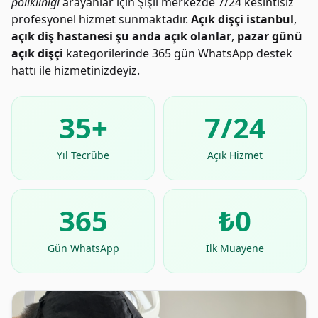
polikliniği
arayanlar için Şişli merkezde 7/24 kesintisiz
profesyonel hizmet sunmaktadır.
Açık dişçi istanbul
,
açık diş hastanesi şu anda açık olanlar
,
pazar günü
açık dişçi
kategorilerinde 365 gün WhatsApp destek
hattı ile hizmetinizdeyiz.
35+
7/24
Yıl Tecrübe
Açık Hizmet
365
₺0
Gün WhatsApp
İlk Muayene