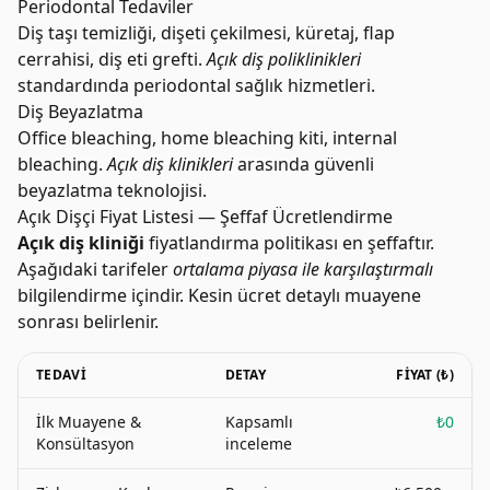
Periodontal Tedaviler
Diş taşı temizliği, dişeti çekilmesi, küretaj, flap
cerrahisi, diş eti grefti.
Açık diş poliklinikleri
standardında periodontal sağlık hizmetleri.
Diş Beyazlatma
Office bleaching, home bleaching kiti, internal
bleaching.
Açık diş klinikleri
arasında güvenli
beyazlatma teknolojisi.
Açık Dişçi Fiyat Listesi — Şeffaf Ücretlendirme
Açık diş kliniği
fiyatlandırma politikası en şeffaftır.
Aşağıdaki tarifeler
ortalama piyasa ile karşılaştırmalı
bilgilendirme içindir. Kesin ücret detaylı muayene
sonrası belirlenir.
TEDAVI
DETAY
FIYAT (₺)
İlk Muayene &
Kapsamlı
₺0
Konsültasyon
inceleme