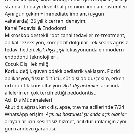
standardında yerli ve ithal premium implant sistemleri.
Aynı gün çekim + immediate implant (uygun
vakalarda). 35 yıllık cerrahi deneyim.
Kanal Tedavisi & Endodonti
Mikroskop destekli root canal tedaviler, re-treatment,
apikal rezeksiyon, kompozit dolgular. Tek seans ağrısız
tedavi hedefi.
Açık dişçi şişli
lokasyonunda en modern
endodonti teknolojileri.
Çocuk Diş Hekimliği
Korku değil, güven odaklı pediatrik yaklaşım. Florid
aplikasyon, fissür örtücü, süt dişi dolgu/çekim, erken
ortodontik konsültasyon.
Açık diş hekimleri
arasında
ailelerin en çok tercih ettiği pedodontist.
Acil Diş Müdahaleleri
Akut diş ağrısı, kırık diş, apse, travma acillerinde 7/24
WhatsApp erişim.
Açık diş hastanesi şu anda açık olanlar
arayanlar için kesintisiz hizmet, acil durumlar için aynı
gün randevu garantisi.