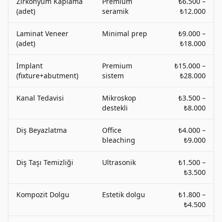
Zirkonyum Kaplama
Premium
₺6.500 –
(adet)
seramik
₺12.000
Laminat Veneer
Minimal prep
₺9.000 –
(adet)
₺18.000
İmplant
Premium
₺15.000 –
(fixture+abutment)
sistem
₺28.000
Kanal Tedavisi
Mikroskop
₺3.500 –
destekli
₺8.000
Diş Beyazlatma
Office
₺4.000 –
bleaching
₺9.000
Diş Taşı Temizliği
Ultrasonik
₺1.500 –
₺3.500
Kompozit Dolgu
Estetik dolgu
₺1.800 –
₺4.500