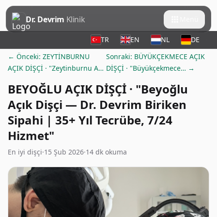
Dr. Devrim
Klinik
Menü
TR
EN
NL
DE
← Önceki: ZEYTİNBURNU
Sonraki: BÜYÜKÇEKMECE AÇIK
AÇIK DİŞÇİ · "Zeytinburnu A…
DİŞÇİ · "Büyükçekmece… →
BEYOĞLU AÇIK DİŞÇİ · "Beyoğlu
Açık Dişçi — Dr. Devrim Biriken
Sipahi | 35+ Yıl Tecrübe, 7/24
Hizmet"
En iyi dişçi
·
15 Şub 2026
·
14 dk okuma