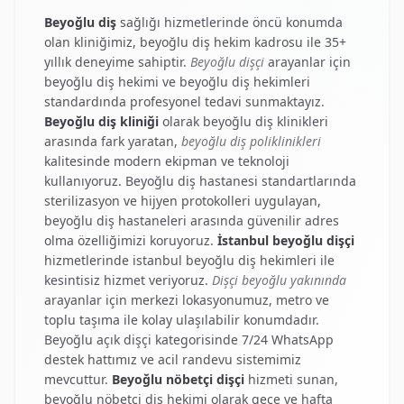
Beyoğlu diş
sağlığı hizmetlerinde öncü konumda
olan kliniğimiz,
beyoğlu diş hekim
kadrosu ile 35+
yıllık deneyime sahiptir.
Beyoğlu dişçi
arayanlar için
beyoğlu diş hekimi
ve
beyoğlu diş hekimleri
standardında profesyonel tedavi sunmaktayız.
Beyoğlu diş kliniği
olarak
beyoğlu diş klinikleri
arasında fark yaratan,
beyoğlu diş poliklinikleri
kalitesinde modern ekipman ve teknoloji
kullanıyoruz.
Beyoğlu diş hastanesi
standartlarında
sterilizasyon ve hijyen protokolleri uygulayan,
beyoğlu diş hastaneleri
arasında güvenilir adres
olma özelliğimizi koruyoruz.
İstanbul beyoğlu dişçi
hizmetlerinde
istanbul beyoğlu diş hekimleri
ile
kesintisiz hizmet veriyoruz.
Dişçi beyoğlu yakınında
arayanlar için merkezi lokasyonumuz, metro ve
toplu taşıma ile kolay ulaşılabilir konumdadır.
Beyoğlu açık dişçi
kategorisinde 7/24 WhatsApp
destek hattımız ve acil randevu sistemimiz
mevcuttur.
Beyoğlu nöbetçi dişçi
hizmeti sunan,
beyoğlu nöbetçi diş hekimi
olarak gece ve hafta