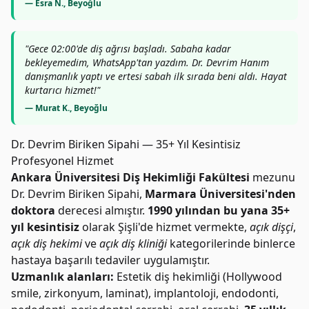
— Esra N., Beyoğlu
"Gece 02:00'de diş ağrısı başladı. Sabaha kadar
bekleyemedim, WhatsApp'tan yazdım. Dr. Devrim Hanım
danışmanlık yaptı ve ertesi sabah ilk sırada beni aldı. Hayat
kurtarıcı hizmet!"
— Murat K., Beyoğlu
Dr. Devrim Biriken Sipahi — 35+ Yıl Kesintisiz
Profesyonel Hizmet
Ankara Üniversitesi Diş Hekimliği Fakültesi
mezunu
Dr. Devrim Biriken Sipahi,
Marmara Üniversitesi'nden
doktora
derecesi almıştır.
1990 yılından bu yana 35+
yıl kesintisiz
olarak Şişli'de hizmet vermekte,
açık dişçi
,
açık diş hekimi
ve
açık diş kliniği
kategorilerinde binlerce
hastaya başarılı tedaviler uygulamıştır.
Uzmanlık alanları:
Estetik diş hekimliği (Hollywood
smile, zirkonyum, laminat), implantoloji, endodonti,