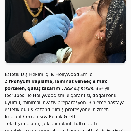
Estetik Diş Hekimliği & Hollywood Smile
Zirkonyum kaplama, laminat veneer, e.max
porselen, gülüş tasarımı.
Açık diş hekimi
35+ yıl
tecrübesi ile Hollywood smile garantisi, doğal renk
uyumu, minimal invaziv preparasyon. Binlerce hastaya
estetik gülüş kazandırılmış profesyonel hizmet.
İmplant Cerrahisi & Kemik Grefti
Tek diş implantı, çoklu implant, full mouth
rehabilitasyon, sinüs lifting, kemik grefti.
Açık diş kliniği