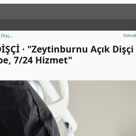
 Dişç…
Sonra
Çİ · "Zeytinburnu Açık Dişçi 
übe, 7/24 Hizmet"