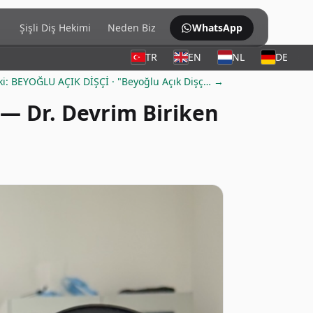
Şişli Diş Hekimi
Neden Biz
WhatsApp
TR
EN
NL
DE
ki: BEYOĞLU AÇIK DİŞÇİ · "Beyoğlu Açık Dişç… →
— Dr. Devrim Biriken