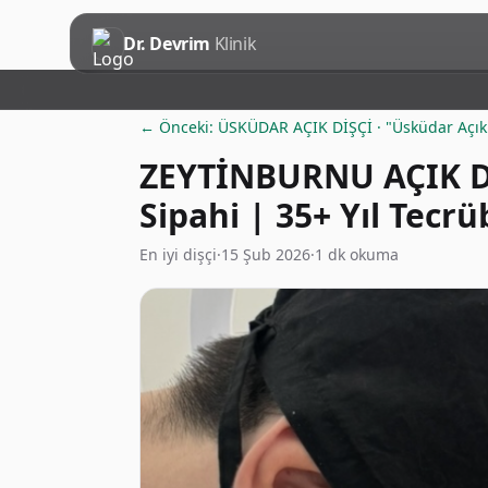
Dr. Devrim
Klinik
← Önceki: ÜSKÜDAR AÇIK DİŞÇİ · "Üsküdar Açık
ZEYTİNBURNU AÇIK DİŞ
Sipahi | 35+ Yıl Tecr
En iyi dişçi
·
15 Şub 2026
·
1 dk okuma