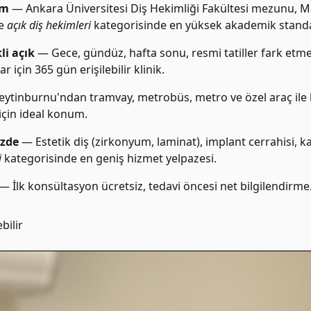
im
— Ankara Üniversitesi Diş Hekimliği Fakültesi mezunu, Ma
e
açık diş hekimleri
kategorisinde en yüksek akademik standar
li açık
— Gece, gündüz, hafta sonu, resmi tatiller fark etme
r için 365 gün erişilebilir klinik.
ytinburnu'ndan tramvay, metrobüs, metro ve özel araç ile k
için ideal konum.
ezde
— Estetik diş (zirkonyum, laminat), implant cerrahisi, kan
i
kategorisinde en geniş hizmet yelpazesi.
— İlk konsültasyon ücretsiz, tedavi öncesi net bilgilendirme
bilir