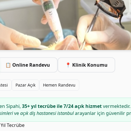
📋 Online Randevu
📍 Klinik Konumu
stesi
Pazar Açık
Hemen Randevu
en Sipahi,
35+ yıl tecrübe ile 7/24 açık hizmet
vermektedir.
kimleri
ve
açık diş hastanesi istanbul
arayanlar için güvenilir p
 Yıl Tecrübe