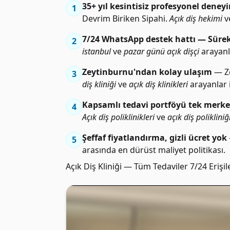
35+ yıl kesintisiz profesyonel deney
1
Devrim Biriken Sipahi.
Açık diş hekimi
v
7/24 WhatsApp destek hattı — Sürek
2
istanbul
ve
pazar günü açık dişçi
arayanla
Zeytinburnu'ndan kolay ulaşım
— Ze
3
diş kliniği
ve
açık diş klinikleri
arayanlar 
Kapsamlı tedavi portföyü tek merk
4
Açık diş poliklinikleri
ve
açık diş polikliniğ
Şeffaf fiyatlandırma, gizli ücret yok
5
arasında en dürüst maliyet politikası.
Açık Diş Kliniği — Tüm Tedaviler 7/24 Erişile