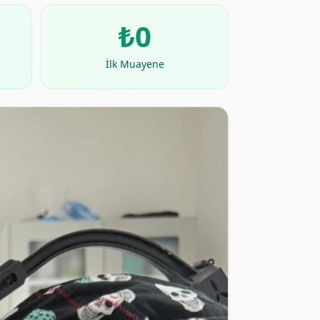
₺0
İlk Muayene