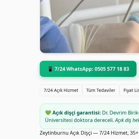
📱 7/24 WhatsApp: 0505 577 18 83
7/24 Açık Hizmet
Tüm Tedaviler
Fiyat Li
💚 Açık dişçi garantisi:
Dr. Devrim Birik
Üniversitesi doktora dereceli.
Açık diş he
Zeytinburnu Açık Dişçi — 7/24 Hizmet, 35+