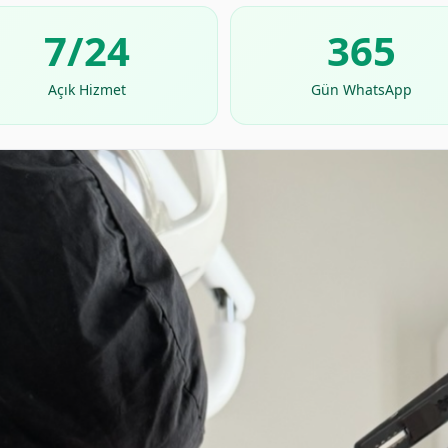
7/24
365
Açık Hizmet
Gün WhatsApp